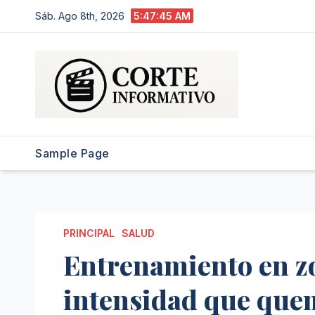
Saltar
Sáb. Ago 8th, 2026
5:47:46 AM
al
contenido
Sample Page
PRINCIPAL
SALUD
Entrenamiento en zon
intensidad que que