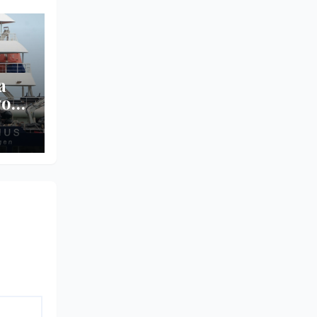
a
vos