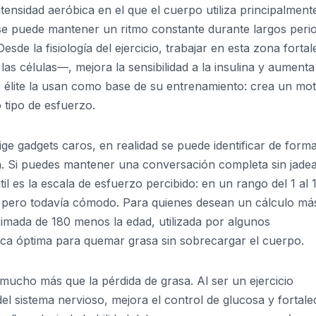
tensidad aeróbica en el que el cuerpo utiliza principalment
e puede mantener un ritmo constante durante largos peri
esde la fisiología del ejercicio, trabajar en esta zona forta
las células—, mejora la sensibilidad a la insulina y aumenta
 de élite la usan como base de su entrenamiento: crea un mo
 tipo de esfuerzo.
 gadgets caros, en realidad se puede identificar de form
ón. Si puedes mantener una conversación completa sin jadea
l es la escala de esfuerzo percibido: en un rango del 1 al 
do, pero todavía cómodo. Para quienes desean un cálculo má
ximada de 180 menos la edad, utilizada por algunos
aca óptima para quemar grasa sin sobrecargar el cuerpo.
mucho más que la pérdida de grasa. Al ser un ejercicio
del sistema nervioso, mejora el control de glucosa y fortale