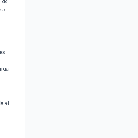
o de
una
nes
arga
e el