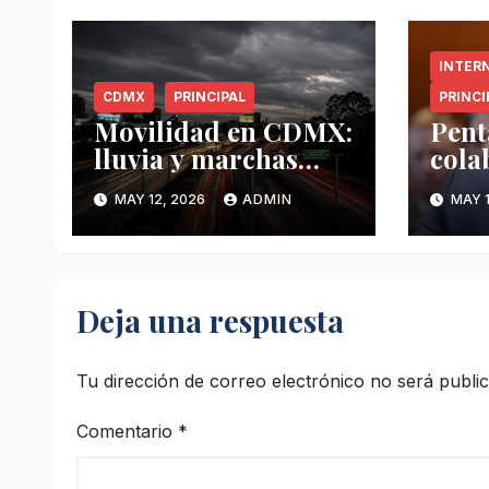
INTER
CDMX
PRINCIPAL
PRINCI
Movilidad en CDMX:
Pent
lluvia y marchas
cola
complican tráfico
Méxi
MAY 12, 2026
ADMIN
MAY 1
este 12 de mayo
mayo
anti
Deja una respuesta
Tu dirección de correo electrónico no será publi
Comentario
*