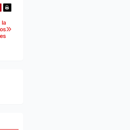
 la
los
tes