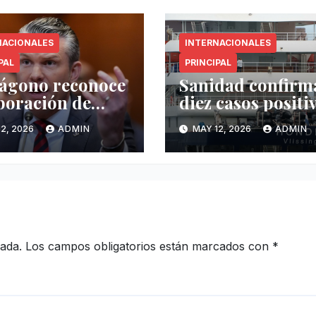
NACIONALES
INTERNACIONALES
PAL
PRINCIPAL
ágono reconoce
Sanidad confirm
boración de
diez casos positi
co pero exige
de hantavirus
2, 2026
ADMIN
MAY 12, 2026
ADMIN
r operatividad
vinculados al
drogas
crucero MV
Hondius
cada.
Los campos obligatorios están marcados con
*