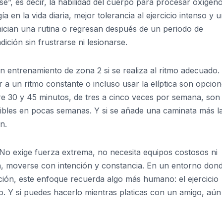
”, es decir, la habilidad del cuerpo para procesar oxígen
 en la vida diaria, mejor tolerancia al ejercicio intenso y 
nician una rutina o regresan después de un periodo de
dición sin frustrarse ni lesionarse.
un entrenamiento de zona 2 si se realiza al ritmo adecuado.
a un ritmo constante o incluso usar la elíptica son opcio
tre 30 y 45 minutos, de tres a cinco veces por semana, son
ibles en pocas semanas. Y si se añade una caminata más l
n.
. No exige fuerza extrema, no necesita equipos costosos ni
ia, moverse con intención y constancia. En un entorno dond
cción, este enfoque recuerda algo más humano: el ejercicio
o. Y si puedes hacerlo mientras platicas con un amigo, aún