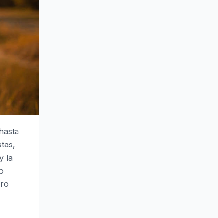
hasta
stas,
y la
ro
ero