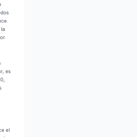
e
odos
lece
 la
tor
a
r, es
10,
s
ce el