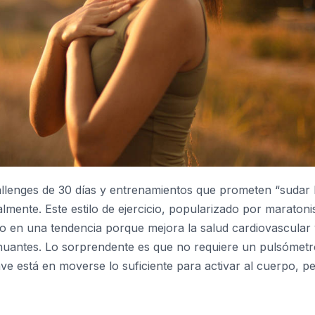
allenges de 30 días y entrenamientos que prometen “sudar 
almente. Este estilo de ejercicio, popularizado por maratoni
ido en una tendencia porque mejora la salud cardiovascular 
enuantes. Lo sorprendente es que no requiere un pulsómet
ave está en moverse lo suficiente para activar al cuerpo, p