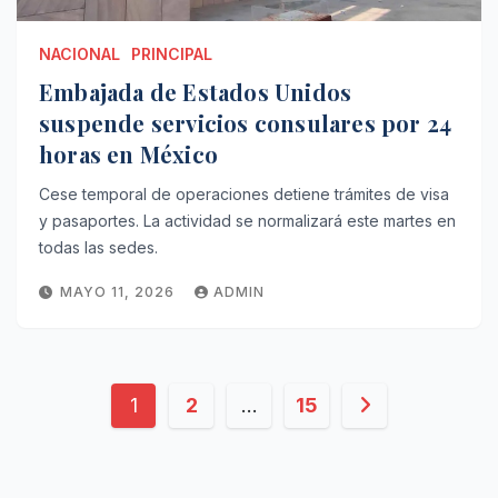
NACIONAL
PRINCIPAL
Embajada de Estados Unidos
suspende servicios consulares por 24
horas en México
Cese temporal de operaciones detiene trámites de visa
y pasaportes. La actividad se normalizará este martes en
todas las sedes.
MAYO 11, 2026
ADMIN
Paginación
1
2
…
15
de
entradas