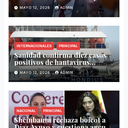
exige mayor operatividad
MAYO 12, 2026
ADMIN
antidrogas
INTERNACIONALES
PRINCIPAL
Sanidad confirma diez casos
positivos de hantavirus
vinculados al crucero MV
MAYO 12, 2026
ADMIN
Hondius
NACIONAL
PRINCIPAL
Sheinbaum rechaza boicot a
Díaz Ayuso y cuestiona agenda