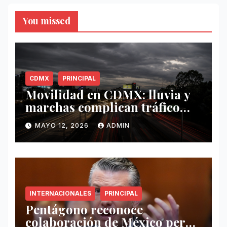
You missed
CDMX
PRINCIPAL
Movilidad en CDMX: lluvia y
marchas complican tráfico
este 12 de mayo
MAYO 12, 2026
ADMIN
INTERNACIONALES
PRINCIPAL
Pentágono reconoce
colaboración de México pero