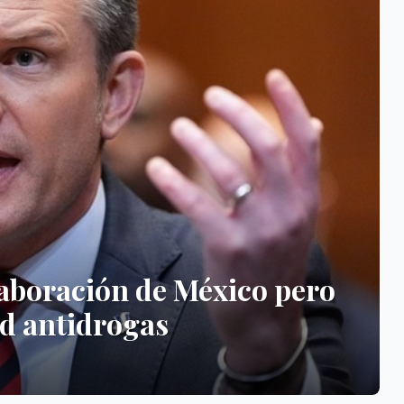
iez casos positivos de
ados al crucero MV Hondius