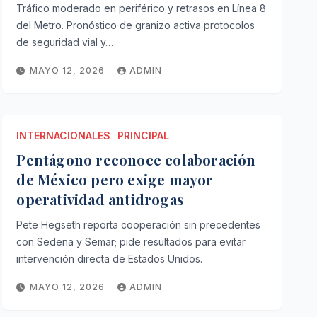
Tráfico moderado en periférico y retrasos en Línea 8
del Metro. Pronóstico de granizo activa protocolos
de seguridad vial y…
MAYO 12, 2026
ADMIN
INTERNACIONALES
PRINCIPAL
Pentágono reconoce colaboración
de México pero exige mayor
operatividad antidrogas
NACIONAL
PRINCIPAL
Sheinbaum rechaza boic
Pete Hegseth reporta cooperación sin precedentes
con Sedena y Semar; pide resultados para evitar
cuestiona agenda de fu
intervención directa de Estados Unidos.
MAYO 12, 2026
ADMIN
MAYO 12, 2026
ADMIN