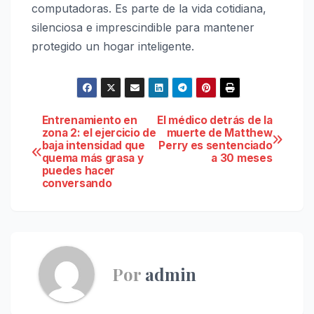
computadoras. Es parte de la vida cotidiana,
silenciosa e imprescindible para mantener
protegido un hogar inteligente.
Navegación
Entrenamiento en
El médico detrás de la
zona 2: el ejercicio de
muerte de Matthew
baja intensidad que
Perry es sentenciado
de
quema más grasa y
a 30 meses
puedes hacer
entradas
conversando
Por
admin