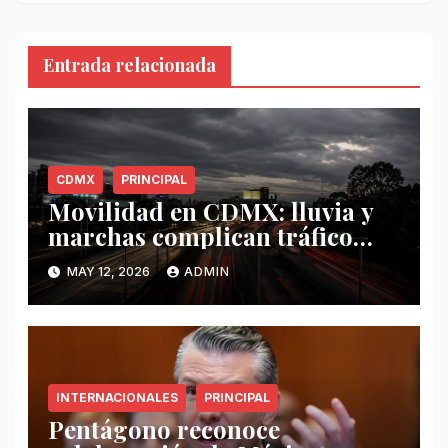
Entrada relacionada
CDMX
PRINCIPAL
Movilidad en CDMX: lluvia y
marchas complican tráfico
este 12 de mayo
MAY 12, 2026
ADMIN
INTERNACIONALES
PRINCIPAL
Pentágono reconoce