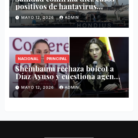
positivos de hantavirus
vinculados al crucero MV
MAYO 12, 2026
ADMIN
Hondius
NACIONAL
PRINCIPAL
Sheinbaum rechaza boicot a
Díaz Ayuso y cuestiona agenda
de funcionaria española
MAYO 12, 2026
ADMIN