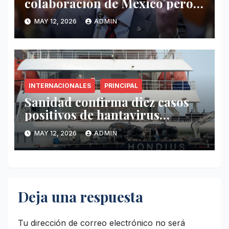
colaboración de México pero
exige mayor operatividad
MAY 12, 2026
ADMIN
antidrogas
INTERNACIONALES
PRINCIPAL
Sanidad confirma diez casos
positivos de hantavirus
vinculados al crucero MV
MAY 12, 2026
ADMIN
Hondius
Deja una respuesta
Tu dirección de correo electrónico no será