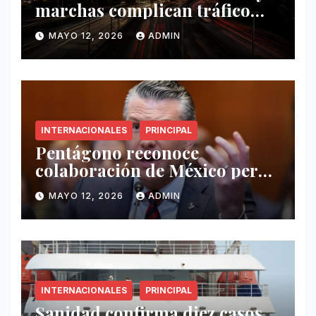
marchas complican tráfico
este 12 de mayo
MAYO 12, 2026
ADMIN
INTERNACIONALES
PRINCIPAL
Pentágono reconoce
colaboración de México pero
exige mayor operatividad
MAYO 12, 2026
ADMIN
antidrogas
INTERNACIONALES
PRINCIPAL
Sanidad confirma diez casos