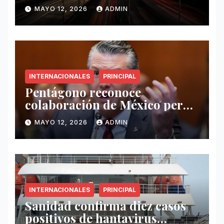
este 12 de mayo
MAYO 12, 2026
ADMIN
INTERNACIONALES
PRINCIPAL
Pentágono reconoce
colaboración de México pero
exige mayor operatividad
MAYO 12, 2026
ADMIN
antidrogas
INTERNACIONALES
PRINCIPAL
Sanidad confirma diez casos
positivos de hantavirus