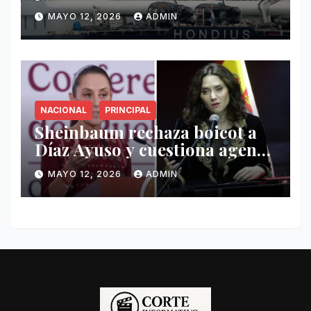
vinculados al crucero MV
MAYO 12, 2026
ADMIN
Hondius
NACIONAL
PRINCIPAL
Sheinbaum rechaza boicot a
Díaz Ayuso y cuestiona agenda
de funcionaria española
MAYO 12, 2026
ADMIN