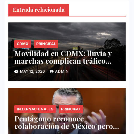
Entrada relacionada
CDMX
PRINCIPAL
Movilidad en CDMX: lluvia y
marchas complican tráfico
este 12 de mayo
MAY 12, 2026
ADMIN
INTERNACIONALES
PRINCIPAL
Pentágono reconoce
colaboración de México pero
exige mayor operatividad