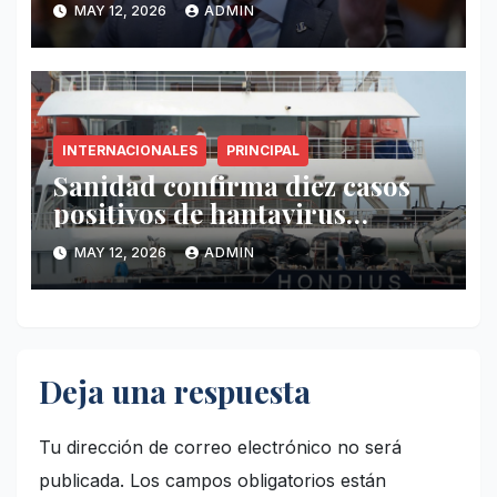
MAY 12, 2026
ADMIN
antidrogas
INTERNACIONALES
PRINCIPAL
Sanidad confirma diez casos
positivos de hantavirus
vinculados al crucero MV
MAY 12, 2026
ADMIN
Hondius
Deja una respuesta
Tu dirección de correo electrónico no será
publicada.
Los campos obligatorios están