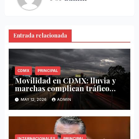
Entrada relacionada
CDMX
PRINCIPAL
Movilidad en CDMX: lluvia y
marchas complican tráfico
este 12 de mayo
MAY 12, 2026
ADMIN
INTERNACIONALES
PRINCIPAL