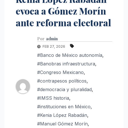
evoca a Gómez Morín
ante reforma electoral
Por
admin
FEB 27, 2026
#Banco de México autonomía
,
#Banobras infraestructura
,
#Congreso Mexicano
,
#contrapesos políticos
,
#democracia y pluralidad
,
#IMSS historia
,
#instituciones en México
,
#Kenia López Rabadán
,
#Manuel Gómez Morín
,