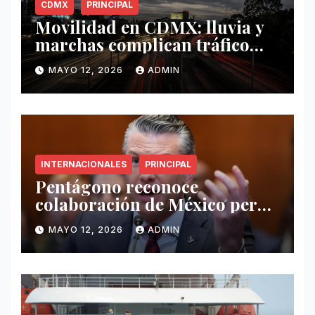
CDMX
PRINCIPAL
Movilidad en CDMX: lluvia y
marchas complican tráfico
este 12 de mayo
MAYO 12, 2026
ADMIN
INTERNACIONALES
PRINCIPAL
Pentágono reconoce
colaboración de México pero
exige mayor operatividad
MAYO 12, 2026
ADMIN
antidrogas