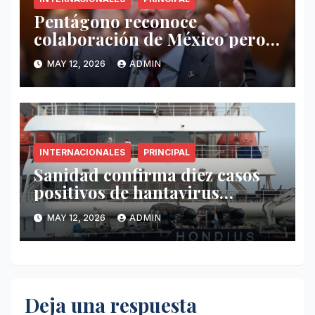
Pentágono reconoce
colaboración de México pero
exige mayor operatividad
MAY 12, 2026
ADMIN
antidrogas
INTERNACIONALES
PRINCIPAL
Sanidad confirma diez casos
positivos de hantavirus
vinculados al crucero MV
MAY 12, 2026
ADMIN
Hondius
Deja una respuesta