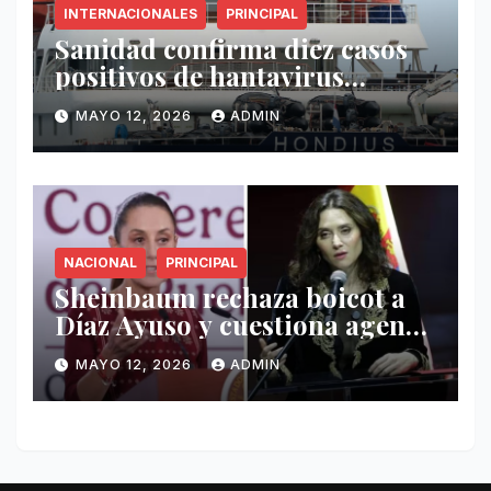
INTERNACIONALES
PRINCIPAL
Sanidad confirma diez casos
positivos de hantavirus
vinculados al crucero MV
MAYO 12, 2026
ADMIN
Hondius
NACIONAL
PRINCIPAL
Sheinbaum rechaza boicot a
Díaz Ayuso y cuestiona agenda
de funcionaria española
MAYO 12, 2026
ADMIN