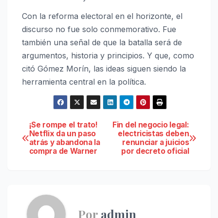
Con la reforma electoral en el horizonte, el
discurso no fue solo conmemorativo. Fue
también una señal de que la batalla será de
argumentos, historia y principios. Y que, como
citó Gómez Morín, las ideas siguen siendo la
herramienta central en la política.
Navegación
¡Se rompe el trato!
Fin del negocio legal:
Netflix da un paso
electricistas deben
atrás y abandona la
renunciar a juicios
de
compra de Warner
por decreto oficial
entradas
Por
admin