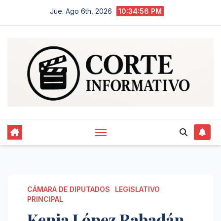
Saltar
Jue. Ago 6th, 2026
10:34:56 PM
al
contenido
CÁMARA DE DIPUTADOS
LEGISLATIVO
PRINCIPAL
Kenia López Rabadán