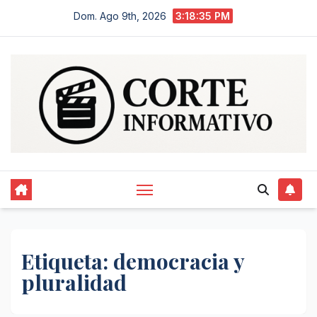
Saltar
Dom. Ago 9th, 2026
3:18:35 PM
al
contenido
Etiqueta:
democracia y
pluralidad