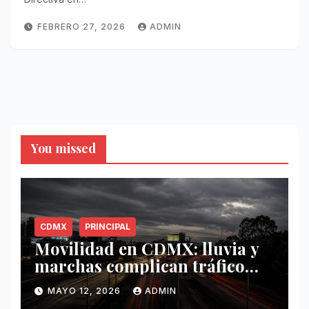
FEBRERO 27, 2026
ADMIN
You missed
CDMX
PRINCIPAL
Movilidad en CDMX: lluvia y
marchas complican tráfico
este 12 de mayo
MAYO 12, 2026
ADMIN