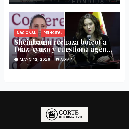
NACIONAL
PRINCIPAL
Sheinbaum rechaza boicot a
Díaz Ayuso y cuestiona agenda
de funcionaria española
MAYO 12, 2026
ADMIN