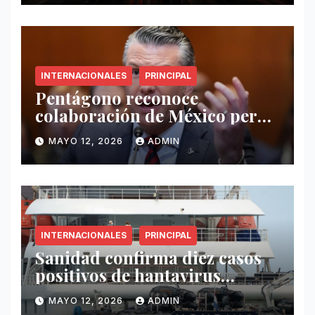
INTERNACIONALES
PRINCIPAL
Pentágono reconoce
colaboración de México pero
exige mayor operatividad
MAYO 12, 2026
ADMIN
antidrogas
INTERNACIONALES
PRINCIPAL
Sanidad confirma diez casos
positivos de hantavirus
vinculados al crucero MV
MAYO 12, 2026
ADMIN
Hondius