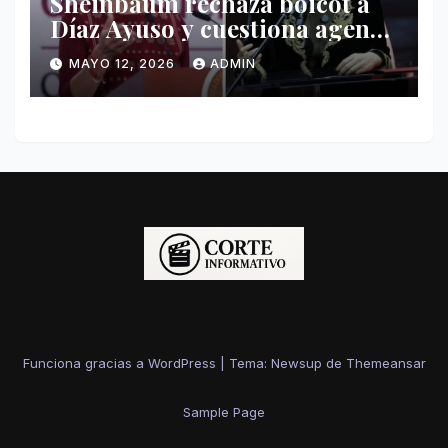
Sheinbaum rechaza boicot a
Díaz Ayuso y cuestiona agenda
de funcionaria española
MAYO 12, 2026
ADMIN
Funciona gracias a WordPress
|
Tema: Newsup de
Themeansar
Sample Page