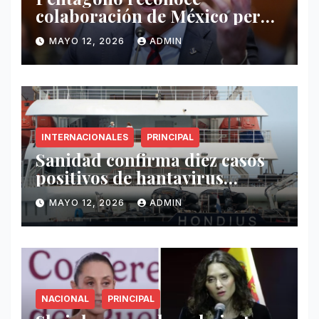
colaboración de México pero
exige mayor operatividad
MAYO 12, 2026
ADMIN
antidrogas
INTERNACIONALES
PRINCIPAL
Sanidad confirma diez casos
positivos de hantavirus
vinculados al crucero MV
MAYO 12, 2026
ADMIN
Hondius
NACIONAL
PRINCIPAL