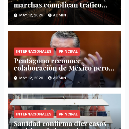
marchas complican tráfico
este 12 de mayo
MAY 12, 2026
ADMIN
INTERNACIONALES
PRINCIPAL
Pentágono reconoce
colaboración de México pero
exige mayor operatividad
MAY 12, 2026
ADMIN
antidrogas
INTERNACIONALES
PRINCIPAL
Sanidad confirma diez casos