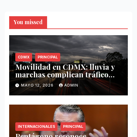
You missed
CDMX
PRINCIPAL
Movilidad en CDMX: lluvia y
marchas complican tráfico
este 12 de mayo
MAYO 12, 2026
ADMIN
INTERNACIONALES
PRINCIPAL
Pentágono reconoce