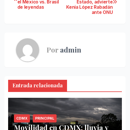
el México vs. Brasil
Estado, advierte
de
de leyendas
Kenia López Rabadán
ante ONU
entradas
Por
admin
Entrada relacionada
CDMX
PRINCIPAL
Movilidad en CDMX: lluvia y