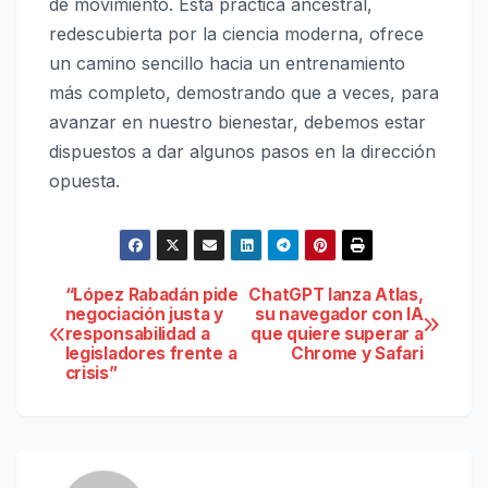
de movimiento. Esta práctica ancestral,
redescubierta por la ciencia moderna, ofrece
un camino sencillo hacia un entrenamiento
más completo, demostrando que a veces, para
avanzar en nuestro bienestar, debemos estar
dispuestos a dar algunos pasos en la dirección
opuesta.
Navegación
“López Rabadán pide
ChatGPT lanza Atlas,
negociación justa y
su navegador con IA
responsabilidad a
que quiere superar a
de
legisladores frente a
Chrome y Safari
crisis”
entradas