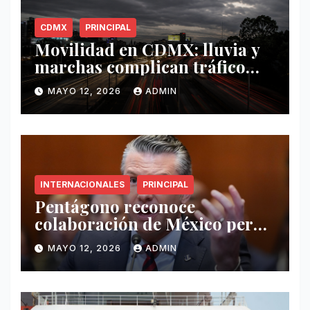
CDMX
PRINCIPAL
Movilidad en CDMX: lluvia y
marchas complican tráfico
este 12 de mayo
MAYO 12, 2026
ADMIN
INTERNACIONALES
PRINCIPAL
Pentágono reconoce
colaboración de México pero
exige mayor operatividad
MAYO 12, 2026
ADMIN
antidrogas