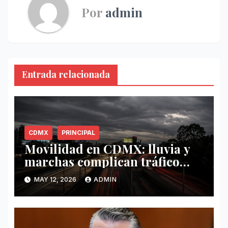
Por
admin
Entrada relacionada
CDMX
PRINCIPAL
Movilidad en CDMX: lluvia y
marchas complican tráfico
este 12 de mayo
MAY 12, 2026
ADMIN