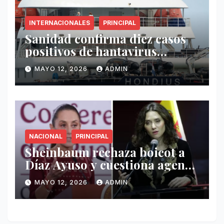
INTERNACIONALES
PRINCIPAL
Sanidad confirma diez casos
positivos de hantavirus
vinculados al crucero MV
MAYO 12, 2026
ADMIN
Hondius
NACIONAL
PRINCIPAL
Sheinbaum rechaza boicot a
Díaz Ayuso y cuestiona agenda
de funcionaria española
MAYO 12, 2026
ADMIN