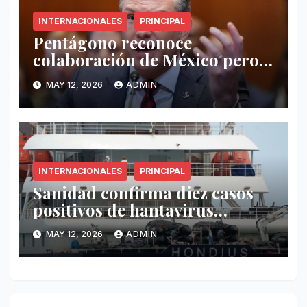
INTERNACIONALES
PRINCIPAL
Pentágono reconoce
colaboración de México pero
exige mayor operatividad
MAY 12, 2026
ADMIN
antidrogas
INTERNACIONALES
PRINCIPAL
Sanidad confirma diez casos
positivos de hantavirus
vinculados al crucero MV
MAY 12, 2026
ADMIN
Hondius