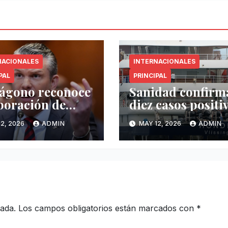
NACIONALES
INTERNACIONALES
PAL
PRINCIPAL
ágono reconoce
Sanidad confirm
boración de
diez casos positi
co pero exige
de hantavirus
2, 2026
ADMIN
MAY 12, 2026
ADMIN
r operatividad
vinculados al
drogas
crucero MV
Hondius
cada.
Los campos obligatorios están marcados con
*