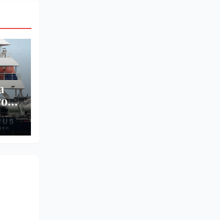
a
vos