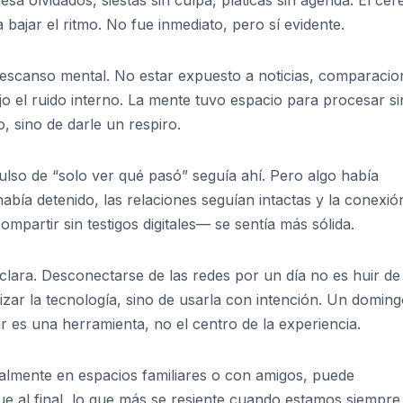
ajar el ritmo. No fue inmediato, pero sí evidente.
escanso mental. No estar expuesto a noticias, comparacio
o el ruido interno. La mente tuvo espacio para procesar si
, sino de darle un respiro.
pulso de “solo ver qué pasó” seguía ahí. Pero algo había
bía detenido, las relaciones seguían intactas y la conexió
ompartir sin testigos digitales— se sentía más sólida.
clara. Desconectarse de las redes por un día no es huir de 
nizar la tecnología, sino de usarla con intención. Un doming
r es una herramienta, no el centro de la experiencia.
ialmente en espacios familiares o con amigos, puede
e al final, lo que más se resiente cuando estamos siempre