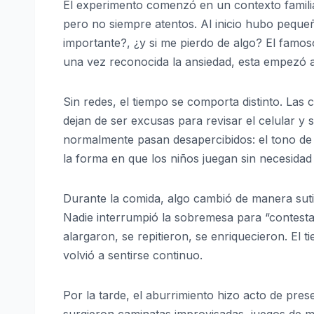
El experimento comenzó en un contexto famili
pero no siempre atentos. Al inicio hubo pequeño
importante?, ¿y si me pierdo de algo? El famos
una vez reconocida la ansiedad, esta empezó a 
Sin redes, el tiempo se comporta distinto. Las
dejan de ser excusas para revisar el celular y 
normalmente pasan desapercibidos: el tono de vo
la forma en que los niños juegan sin necesidad
Durante la comida, algo cambió de manera suti
Nadie interrumpió la sobremesa para “contestar
alargaron, se repitieron, se enriquecieron. El
volvió a sentirse continuo.
Por la tarde, el aburrimiento hizo acto de pres
surgieron caminatas improvisadas, juegos de mes