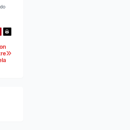
ndo
con
tre
ela