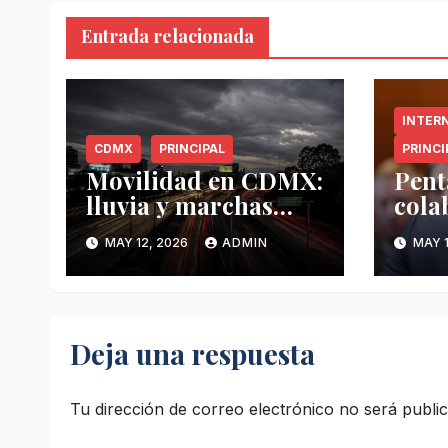
Entrada relacionada
INTER
CDMX
PRINCIPAL
PRINCI
Movilidad en CDMX:
Pent
lluvia y marchas
cola
complican tráfico
Méxi
MAY 12, 2026
ADMIN
MAY 1
este 12 de mayo
mayo
anti
Deja una respuesta
Tu dirección de correo electrónico no será publi