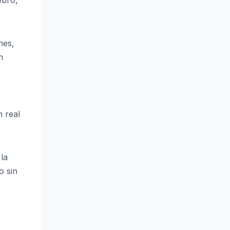
nes,
n
n real
la
o sin