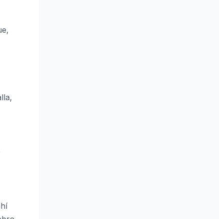
,
ue,
lla,
.
e
hí
ebro,