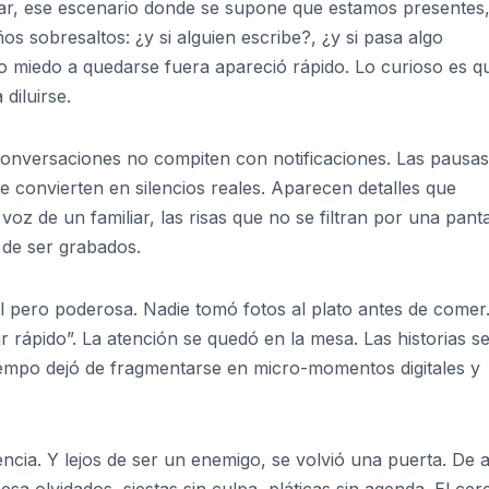
ar, ese escenario donde se supone que estamos presentes
s sobresaltos: ¿y si alguien escribe?, ¿y si pasa algo
o miedo a quedarse fuera apareció rápido. Lo curioso es q
diluirse.
 conversaciones no compiten con notificaciones. Las pausas
se convierten en silencios reales. Aparecen detalles que
z de un familiar, las risas que no se filtran por una panta
 de ser grabados.
l pero poderosa. Nadie tomó fotos al plato antes de comer
 rápido”. La atención se quedó en la mesa. Las historias s
 tiempo dejó de fragmentarse en micro-momentos digitales y
encia. Y lejos de ser un enemigo, se volvió una puerta. De a
a olvidados, siestas sin culpa, pláticas sin agenda. El cer