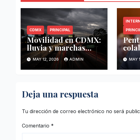
INTER
CDMX
PRINCIPAL
PRINCI
Movilidad en CDMX:
Pent
lluvia y marchas
cola
complican tráfico
Méxi
MAY 12, 2026
ADMIN
MAY 1
este 12 de mayo
mayo
anti
Deja una respuesta
Tu dirección de correo electrónico no será publi
Comentario
*