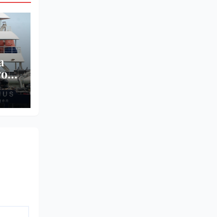
a
vos