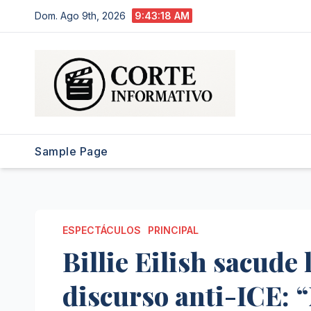
Saltar
Dom. Ago 9th, 2026
9:43:19 AM
al
contenido
Sample Page
ESPECTÁCULOS
PRINCIPAL
Billie Eilish sacud
discurso anti-ICE: “