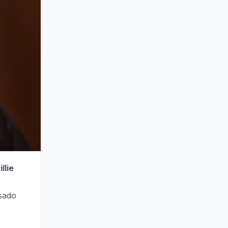
illie
sado