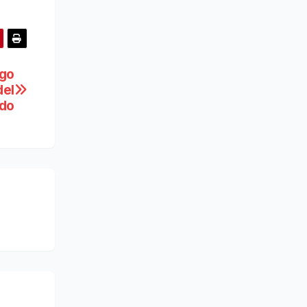
lgo
del
do