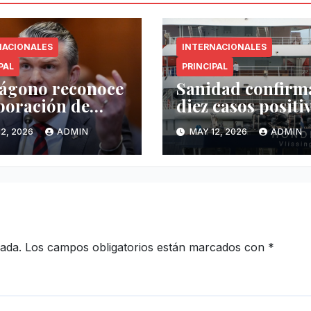
NACIONALES
INTERNACIONALES
PAL
PRINCIPAL
ágono reconoce
Sanidad confirm
boración de
diez casos positi
co pero exige
de hantavirus
2, 2026
ADMIN
MAY 12, 2026
ADMIN
r operatividad
vinculados al
drogas
crucero MV
Hondius
cada.
Los campos obligatorios están marcados con
*