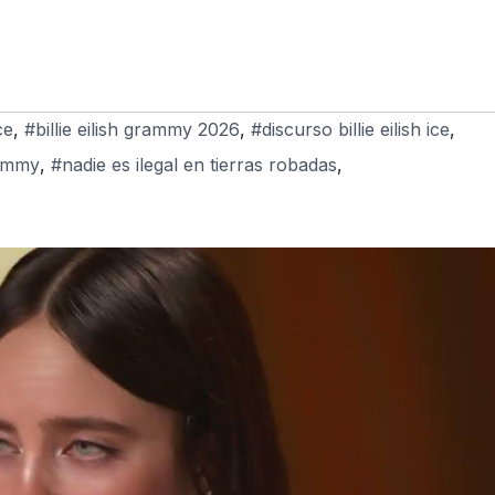
ce
,
#billie eilish grammy 2026
,
#discurso billie eilish ice
,
rammy
,
#nadie es ilegal en tierras robadas
,