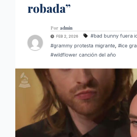
robada”
Por
admin
#bad bunny fuera i
FEB 2, 2026
#grammy protesta migrante
,
#ice g
#wildflower canción del año