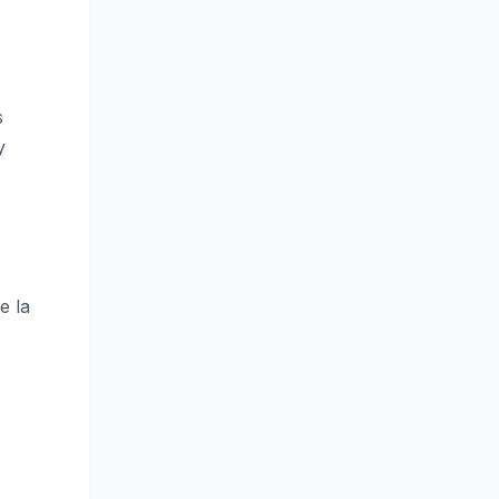
s
y
e la