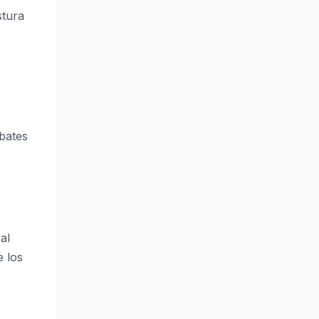
stura
ebates
al
e los