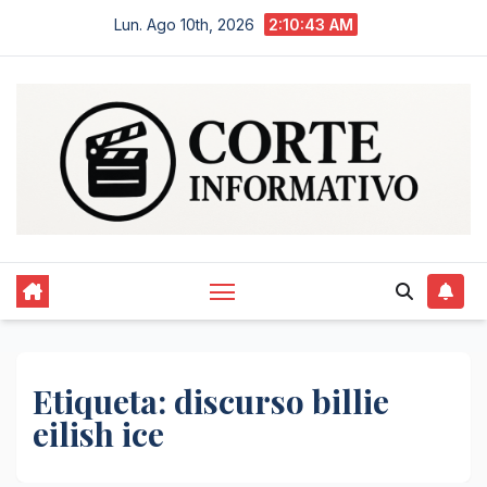
Saltar
Lun. Ago 10th, 2026
2:10:44 AM
al
contenido
Etiqueta:
discurso billie
eilish ice