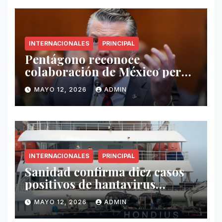
INTERNACIONALES
PRINCIPAL
Pentágono reconoce
colaboración de México pero
exige mayor operatividad
MAYO 12, 2026
ADMIN
antidrogas
INTERNACIONALES
PRINCIPAL
Sanidad confirma diez casos
positivos de hantavirus
vinculados al crucero MV
MAYO 12, 2026
ADMIN
Hondius