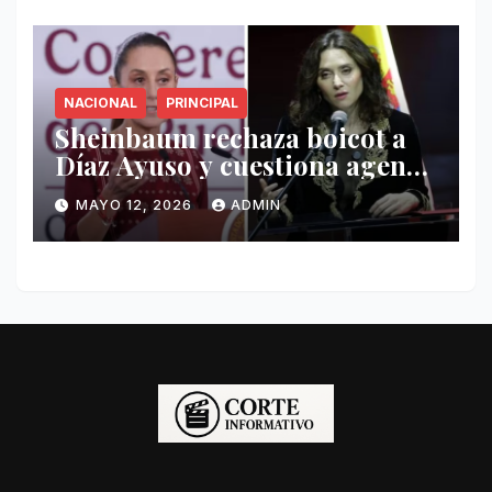
NACIONAL
PRINCIPAL
Sheinbaum rechaza boicot a
Díaz Ayuso y cuestiona agenda
de funcionaria española
MAYO 12, 2026
ADMIN