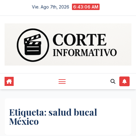
Saltar
Vie. Ago 7th, 2026
6:43:06 AM
al
contenido
Etiqueta:
salud bucal
México