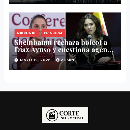
NACIONAL
PRINCIPAL
Sheinbaum rechaza boicot a
Díaz Ayuso y cuestiona agenda
de funcionaria española
MAYO 12, 2026
ADMIN