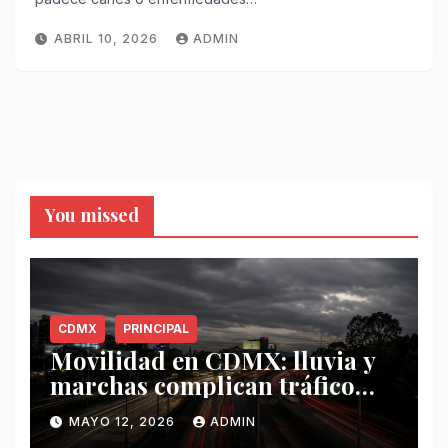
ABRIL 10, 2026
ADMIN
You missed
CDMX
PRINCIPAL
Movilidad en CDMX: lluvia y
marchas complican tráfico
este 12 de mayo
MAYO 12, 2026
ADMIN