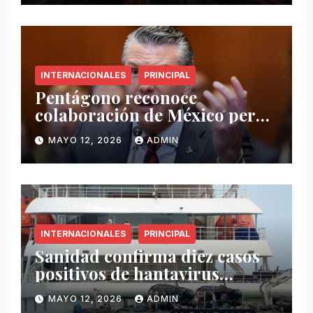
INTERNACIONALES
PRINCIPAL
Pentágono reconoce
colaboración de México pero
exige mayor operatividad
MAYO 12, 2026
ADMIN
antidrogas
INTERNACIONALES
PRINCIPAL
Sanidad confirma diez casos
positivos de hantavirus
vinculados al crucero MV
MAYO 12, 2026
ADMIN
Hondius