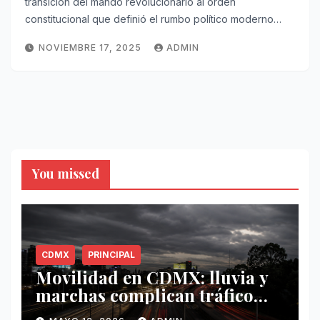
transición del mando revolucionario al orden
constitucional que definió el rumbo político moderno…
NOVIEMBRE 17, 2025
ADMIN
You missed
CDMX
PRINCIPAL
Movilidad en CDMX: lluvia y
marchas complican tráfico
este 12 de mayo