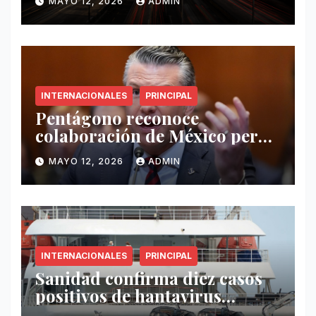
MAYO 12, 2026
ADMIN
INTERNACIONALES
PRINCIPAL
Pentágono reconoce
colaboración de México pero
exige mayor operatividad
MAYO 12, 2026
ADMIN
antidrogas
INTERNACIONALES
PRINCIPAL
Sanidad confirma diez casos
positivos de hantavirus
vinculados al crucero MV