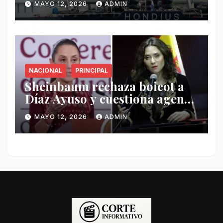
MAYO 12, 2026
ADMIN
Hondius
NACIONAL
PRINCIPAL
Sheinbaum rechaza boicot a
Díaz Ayuso y cuestiona agenda
de funcionaria española
MAYO 12, 2026
ADMIN