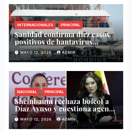
INTERNACIONALES
PRINCIPAL
Sanidad confirma diez casos
positivos de hantavirus
vinculados al crucero MV
MAYO 12, 2026
ADMIN
Hondius
NACIONAL
PRINCIPAL
Sheinbaum rechaza boicot a
Díaz Ayuso y cuestiona agenda
de funcionaria española
MAYO 12, 2026
ADMIN