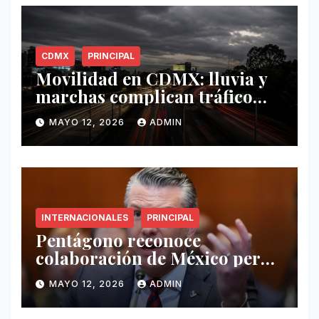
CDMX
PRINCIPAL
Movilidad en CDMX: lluvia y
marchas complican tráfico
este 12 de mayo
MAYO 12, 2026
ADMIN
INTERNACIONALES
PRINCIPAL
Pentágono reconoce
colaboración de México pero
exige mayor operatividad
MAYO 12, 2026
ADMIN
antidrogas