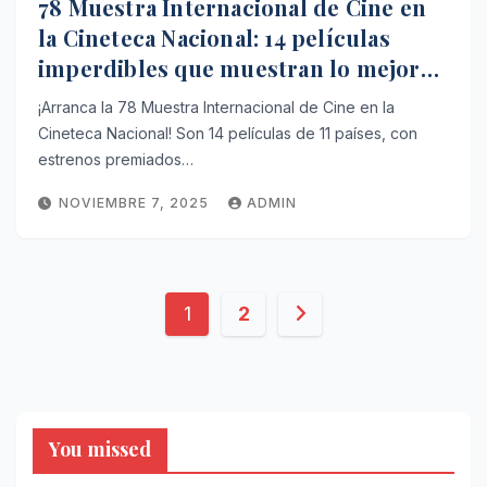
78 Muestra Internacional de Cine en
la Cineteca Nacional: 14 películas
imperdibles que muestran lo mejor
del cine mundial
¡Arranca la 78 Muestra Internacional de Cine en la
Cineteca Nacional! Son 14 películas de 11 países, con
estrenos premiados…
NOVIEMBRE 7, 2025
ADMIN
Paginación
1
2
de
entradas
You missed