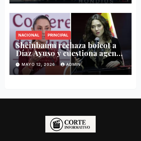
NACIONAL
PRINCIPAL
Sheinbaum rechaza boicot a
Díaz Ayuso y cuestiona agenda
de funcionaria española
MAYO 12, 2026
ADMIN