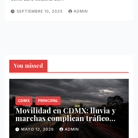
SEPTIEMBRE 10, 2025
ADMIN
You missed
CDMX
PRINCIPAL
Movilidad en CDMX: lluvia y
marchas complican tráfico
este 12 de mayo
MAYO 12, 2026
ADMIN