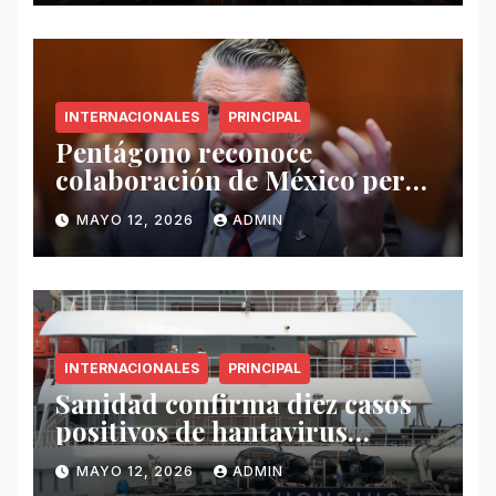
INTERNACIONALES
PRINCIPAL
Pentágono reconoce
colaboración de México pero
exige mayor operatividad
MAYO 12, 2026
ADMIN
antidrogas
INTERNACIONALES
PRINCIPAL
Sanidad confirma diez casos
positivos de hantavirus
vinculados al crucero MV
MAYO 12, 2026
ADMIN
Hondius