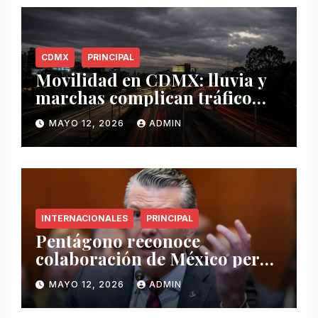
CDMX
PRINCIPAL
Movilidad en CDMX: lluvia y
marchas complican tráfico
este 12 de mayo
MAYO 12, 2026
ADMIN
INTERNACIONALES
PRINCIPAL
Pentágono reconoce
colaboración de México pero
exige mayor operatividad
MAYO 12, 2026
ADMIN
antidrogas