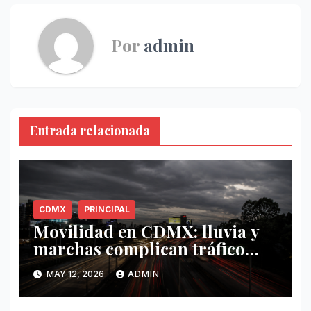
Por
admin
Entrada relacionada
CDMX
PRINCIPAL
Movilidad en CDMX: lluvia y
marchas complican tráfico
este 12 de mayo
MAY 12, 2026
ADMIN