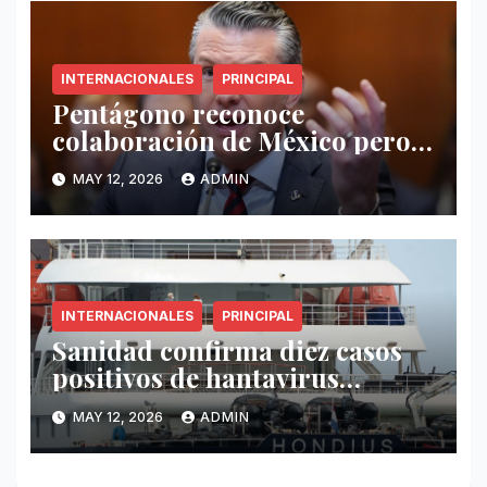
INTERNACIONALES
PRINCIPAL
Pentágono reconoce
colaboración de México pero
exige mayor operatividad
MAY 12, 2026
ADMIN
antidrogas
INTERNACIONALES
PRINCIPAL
Sanidad confirma diez casos
positivos de hantavirus
vinculados al crucero MV
MAY 12, 2026
ADMIN
Hondius