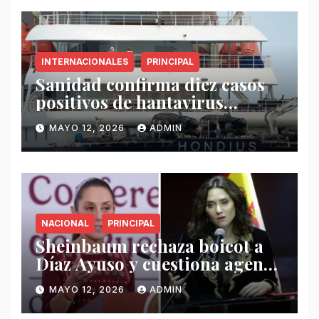
INTERNACIONALES
PRINCIPAL
Sanidad confirma diez casos
positivos de hantavirus
vinculados al crucero MV
MAYO 12, 2026
ADMIN
Hondius
NACIONAL
PRINCIPAL
Sheinbaum rechaza boicot a
Díaz Ayuso y cuestiona agenda
de funcionaria española
MAYO 12, 2026
ADMIN