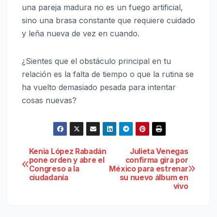
una pareja madura no es un fuego artificial,
sino una brasa constante que requiere cuidado
y leña nueva de vez en cuando.
¿Sientes que el obstáculo principal en tu
relación es la falta de tiempo o que la rutina se
ha vuelto demasiado pesada para intentar
cosas nuevas?
Navegación
Kenia López Rabadán
Julieta Venegas
pone orden y abre el
confirma gira por
Congreso a la
México para estrenar
de
ciudadanía
su nuevo álbum en
vivo
entradas