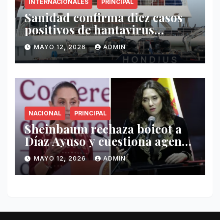
INTERNACIONALES
PRINCIPAL
Sanidad confirma diez casos
positivos de hantavirus
vinculados al crucero MV
MAYO 12, 2026
ADMIN
Hondius
NACIONAL
PRINCIPAL
Sheinbaum rechaza boicot a
Díaz Ayuso y cuestiona agenda
de funcionaria española
MAYO 12, 2026
ADMIN