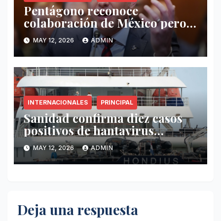
Pentágono reconoce
colaboración de México pero
exige mayor operatividad
MAY 12, 2026
ADMIN
antidrogas
INTERNACIONALES
PRINCIPAL
Sanidad confirma diez casos
positivos de hantavirus
vinculados al crucero MV
MAY 12, 2026
ADMIN
Hondius
Deja una respuesta