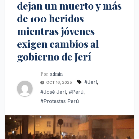
dejan un muerto y más
de 100 heridos
mientras jóvenes
exigen cambios al
gobierno de Jerí
Por
admin
#Jerí
,
OCT 16, 2025
#José Jerí
,
#Perú
,
#Protestas Perú