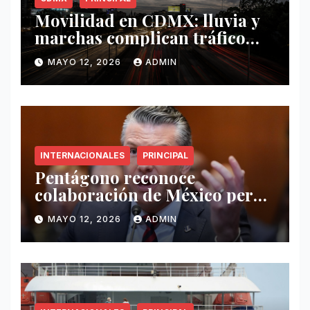
Movilidad en CDMX: lluvia y
marchas complican tráfico
este 12 de mayo
MAYO 12, 2026
ADMIN
INTERNACIONALES
PRINCIPAL
Pentágono reconoce
colaboración de México pero
exige mayor operatividad
MAYO 12, 2026
ADMIN
antidrogas