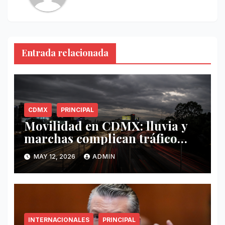
Entrada relacionada
CDMX
PRINCIPAL
Movilidad en CDMX: lluvia y
marchas complican tráfico
este 12 de mayo
MAY 12, 2026
ADMIN
INTERNACIONALES
PRINCIPAL