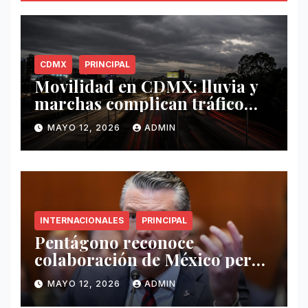
CDMX
PRINCIPAL
Movilidad en CDMX: lluvia y
marchas complican tráfico
este 12 de mayo
MAYO 12, 2026
ADMIN
INTERNACIONALES
PRINCIPAL
Pentágono reconoce
colaboración de México pero
exige mayor operatividad
MAYO 12, 2026
ADMIN
antidrogas