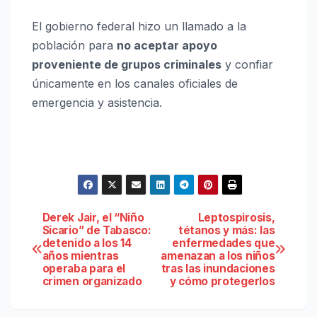
El gobierno federal hizo un llamado a la
población para
no aceptar apoyo
proveniente de grupos criminales
y confiar
únicamente en los canales oficiales de
emergencia y asistencia.
Navegación
Derek Jair, el “Niño
Leptospirosis,
Sicario” de Tabasco:
tétanos y más: las
detenido a los 14
enfermedades que
de
años mientras
amenazan a los niños
operaba para el
tras las inundaciones
entradas
crimen organizado
y cómo protegerlos