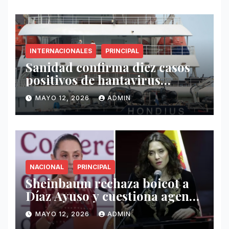
INTERNACIONALES
PRINCIPAL
Sanidad confirma diez casos
positivos de hantavirus
vinculados al crucero MV
MAYO 12, 2026
ADMIN
Hondius
NACIONAL
PRINCIPAL
Sheinbaum rechaza boicot a
Díaz Ayuso y cuestiona agenda
de funcionaria española
MAYO 12, 2026
ADMIN