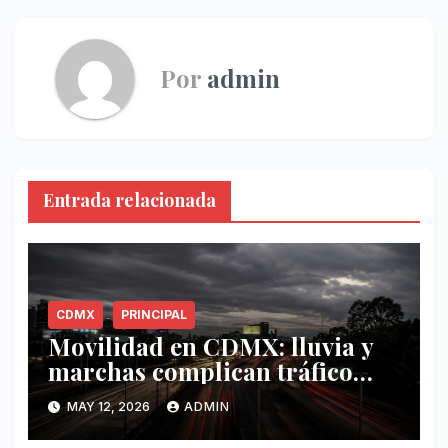
Por
admin
Entrada relacionada
CDMX
PRINCIPAL
Movilidad en CDMX: lluvia y
marchas complican tráfico
este 12 de mayo
MAY 12, 2026
ADMIN