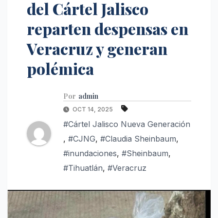
del Cártel Jalisco
reparten despensas en
Veracruz y generan
polémica
Por
admin
OCT 14, 2025
#Cártel Jalisco Nueva Generación
,
#CJNG
,
#Claudia Sheinbaum
,
#inundaciones
,
#Sheinbaum
,
#Tihuatlán
,
#Veracruz