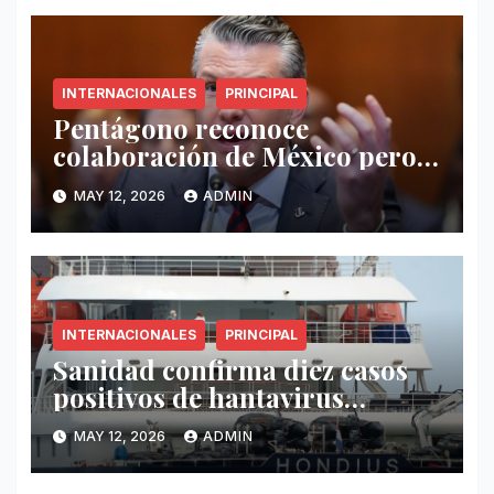
INTERNACIONALES
PRINCIPAL
Pentágono reconoce
colaboración de México pero
exige mayor operatividad
MAY 12, 2026
ADMIN
antidrogas
INTERNACIONALES
PRINCIPAL
Sanidad confirma diez casos
positivos de hantavirus
vinculados al crucero MV
MAY 12, 2026
ADMIN
Hondius