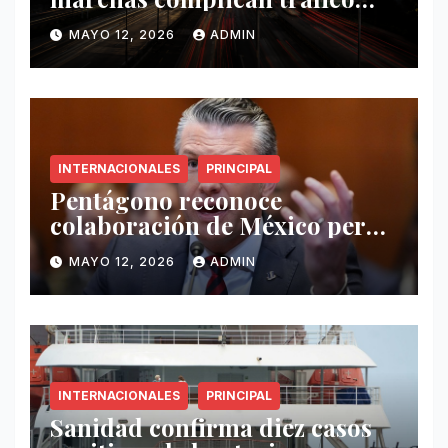
este 12 de mayo
MAYO 12, 2026
ADMIN
INTERNACIONALES
PRINCIPAL
Pentágono reconoce
colaboración de México pero
exige mayor operatividad
MAYO 12, 2026
ADMIN
antidrogas
INTERNACIONALES
PRINCIPAL
Sanidad confirma diez casos