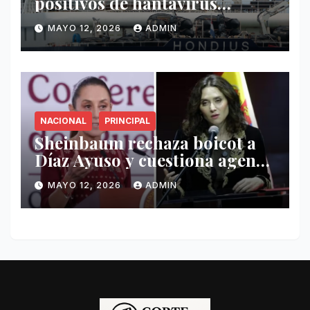
positivos de hantavirus
vinculados al crucero MV
MAYO 12, 2026
ADMIN
Hondius
NACIONAL
PRINCIPAL
Sheinbaum rechaza boicot a
Díaz Ayuso y cuestiona agenda
de funcionaria española
MAYO 12, 2026
ADMIN