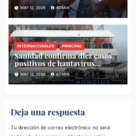
exige mayor operatividad
MAY 12, 2026
ADMIN
antidrogas
INTERNACIONALES
PRINCIPAL
Sanidad confirma diez casos
positivos de hantavirus
vinculados al crucero MV
MAY 12, 2026
ADMIN
Hondius
Deja una respuesta
Tu dirección de correo electrónico no será