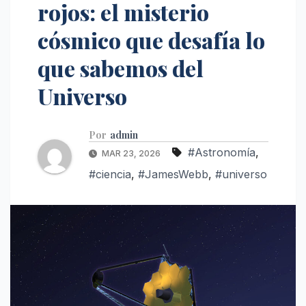
rojos: el misterio
cósmico que desafía lo
que sabemos del
Universo
Por
admin
#Astronomía
,
MAR 23, 2026
#ciencia
,
#JamesWebb
,
#universo