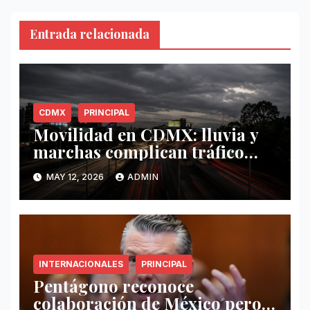
Entrada relacionada
CDMX
PRINCIPAL
Movilidad en CDMX: lluvia y
marchas complican tráfico
este 12 de mayo
MAY 12, 2026
ADMIN
INTERNACIONALES
PRINCIPAL
Pentágono reconoce
colaboración de México pero