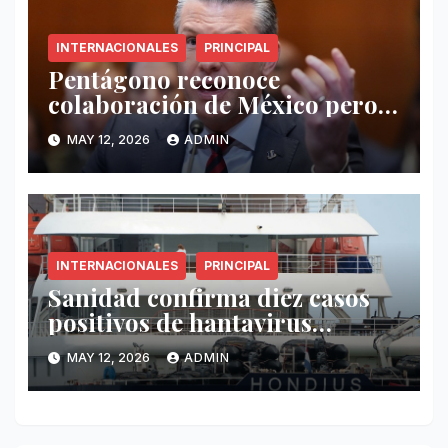
INTERNACIONALES
PRINCIPAL
Pentágono reconoce
colaboración de México pero
exige mayor operatividad
MAY 12, 2026
ADMIN
antidrogas
INTERNACIONALES
PRINCIPAL
Sanidad confirma diez casos
positivos de hantavirus
vinculados al crucero MV
MAY 12, 2026
ADMIN
Hondius