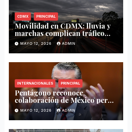
CDMX
PRINCIPAL
Movilidad en CDMX: lluvia y
marchas complican tráfico
este 12 de mayo
MAYO 12, 2026
ADMIN
INTERNACIONALES
PRINCIPAL
Pentágono reconoce
colaboración de México pero
exige mayor operatividad
MAYO 12, 2026
ADMIN
antidrogas