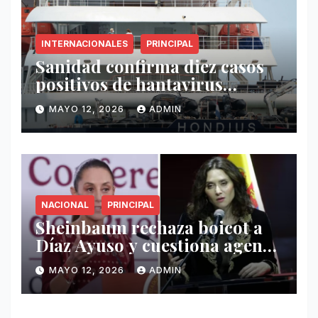
INTERNACIONALES
PRINCIPAL
Sanidad confirma diez casos
positivos de hantavirus
vinculados al crucero MV
MAYO 12, 2026
ADMIN
Hondius
NACIONAL
PRINCIPAL
Sheinbaum rechaza boicot a
Díaz Ayuso y cuestiona agenda
de funcionaria española
MAYO 12, 2026
ADMIN