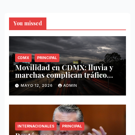
You missed
CDMX
PRINCIPAL
Movilidad en CDMX: lluvia y
marchas complican tráfico
este 12 de mayo
MAYO 12, 2026
ADMIN
INTERNACIONALES
PRINCIPAL