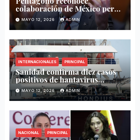
Pentágono reconoce
colaboración de México pero
exige mayor operatividad
MAYO 12, 2026
ADMIN
antidrogas
INTERNACIONALES
PRINCIPAL
Sanidad confirma diez casos
positivos de hantavirus
vinculados al crucero MV
MAYO 12, 2026
ADMIN
Hondius
NACIONAL
PRINCIPAL