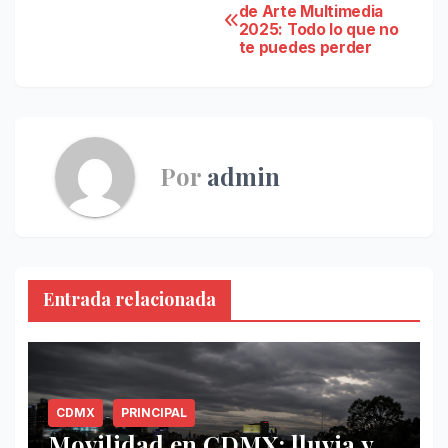
Navegación
de Arte Multimedia
2025: Todo lo que no
de
te puedes perder
entradas
Por
admin
Entrada relacionada
CDMX
PRINCIPAL
Movilidad en CDMX: lluvia y