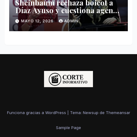
Sheinbaum rechaza boicot a
Díaz Ayuso y cuestiona agenda
de funcionaria española
MAYO 12, 2026
ADMIN
Funciona gracias a WordPress
|
Tema: Newsup de
Themeansar
Sample Page