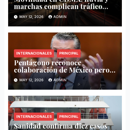
marchas complican tráfico
este 12 de mayo
MAY 12, 2026
ADMIN
INTERNACIONALES
PRINCIPAL
Pentágono reconoce
colaboración de México pero
exige mayor operatividad
MAY 12, 2026
ADMIN
antidrogas
INTERNACIONALES
PRINCIPAL
Sanidad confirma diez casos