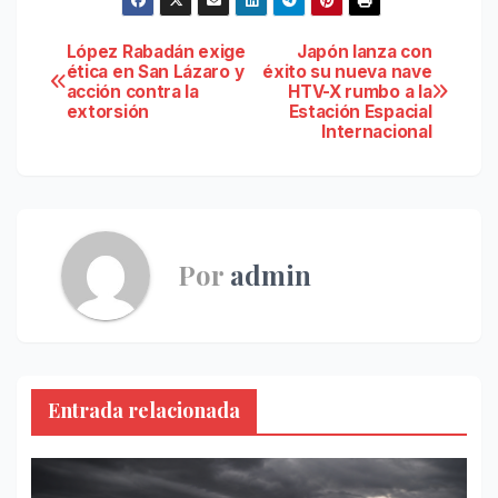
Navegación
López Rabadán exige
Japón lanza con
ética en San Lázaro y
éxito su nueva nave
acción contra la
HTV-X rumbo a la
de
extorsión
Estación Espacial
Internacional
entradas
Por
admin
Entrada relacionada