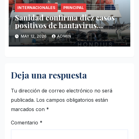
INTERNACIONALES
PRINCIPAL
Sanidad confirma diez casos
positivos de hantavirus
vinculados al crucero MV
MAY 12, 2026
ADMIN
Hondius
Deja una respuesta
Tu dirección de correo electrónico no será
publicada.
Los campos obligatorios están
marcados con
*
Comentario
*