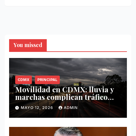
You missed
CDMX
PRINCIPAL
Movilidad en CDMX: lluvia y
marchas complican tráfico
este 12 de mayo
MAYO 12, 2026
ADMIN