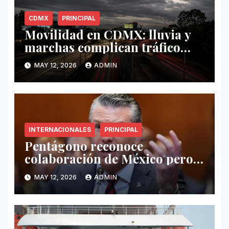
CDMX
PRINCIPAL
Movilidad en CDMX: lluvia y
marchas complican tráfico
este 12 de mayo
MAY 12, 2026
ADMIN
INTERNACIONALES
PRINCIPAL
Pentágono reconoce
colaboración de México pero
exige mayor operatividad
MAY 12, 2026
ADMIN
antidrogas