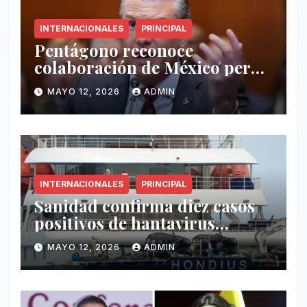
INTERNACIONALES
PRINCIPAL
Pentágono reconoce
colaboración de México pero
exige mayor operatividad
MAYO 12, 2026
ADMIN
antidrogas
INTERNACIONALES
PRINCIPAL
Sanidad confirma diez casos
positivos de hantavirus
vinculados al crucero MV
MAYO 12, 2026
ADMIN
Hondius