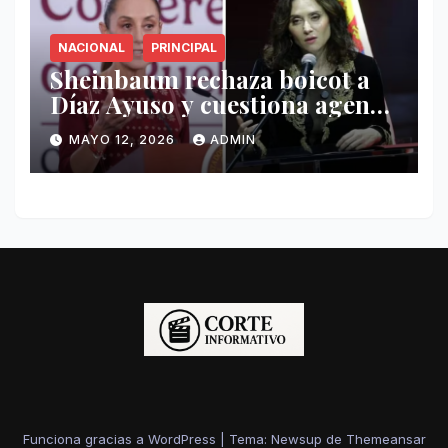
NACIONAL
PRINCIPAL
Sheinbaum rechaza boicot a
Díaz Ayuso y cuestiona agenda
de funcionaria española
MAYO 12, 2026
ADMIN
Funciona gracias a WordPress
|
Tema: Newsup de
Themeansar