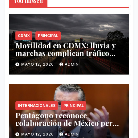
You missed
CDMX
PRINCIPAL
Movilidad en CDMX: lluvia y
marchas complican tráfico
este 12 de mayo
MAYO 12, 2026
ADMIN
INTERNACIONALES
PRINCIPAL
Pentágono reconoce
colaboración de México pero
exige mayor operatividad
MAYO 12, 2026
ADMIN