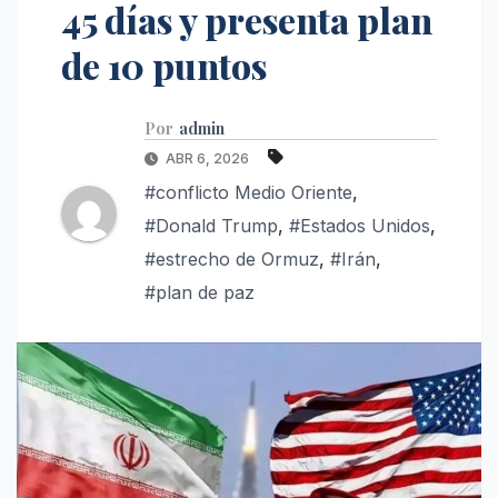
45 días y presenta plan
de 10 puntos
Por
admin
ABR 6, 2026
#conflicto Medio Oriente
,
#Donald Trump
,
#Estados Unidos
,
#estrecho de Ormuz
,
#Irán
,
#plan de paz