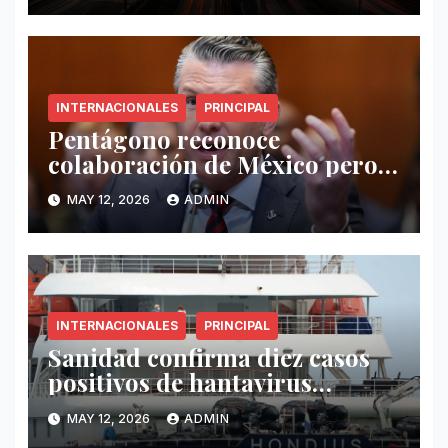
INTERNACIONALES
PRINCIPAL
Pentágono reconoce
colaboración de México pero
exige mayor operatividad
MAY 12, 2026
ADMIN
antidrogas
INTERNACIONALES
PRINCIPAL
Sanidad confirma diez casos
positivos de hantavirus
vinculados al crucero MV
MAY 12, 2026
ADMIN
Hondius