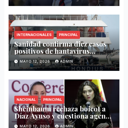
antidrogas
INTERNACIONALES
PRINCIPAL
Sanidad confirma diez casos
positivos de hantavirus
vinculados al crucero MV
MAYO 12, 2026
ADMIN
Hondius
NACIONAL
PRINCIPAL
Sheinbaum rechaza boicot a
Díaz Ayuso y cuestiona agenda
de funcionaria española
MAYO 12, 2026
ADMIN