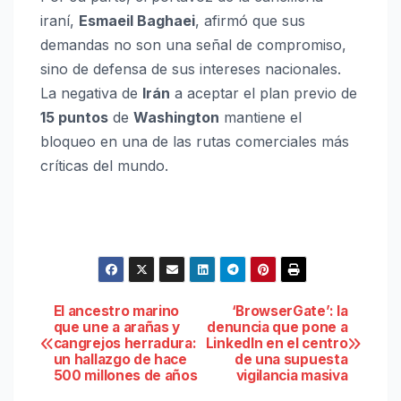
iraní,
Esmaeil Baghaei
, afirmó que sus
demandas no son una señal de compromiso,
sino de defensa de sus intereses nacionales.
La negativa de
Irán
a aceptar el plan previo de
15 puntos
de
Washington
mantiene el
bloqueo en una de las rutas comerciales más
críticas del mundo.
Navegación
El ancestro marino
‘BrowserGate’: la
que une a arañas y
denuncia que pone a
cangrejos herradura:
LinkedIn en el centro
de
un hallazgo de hace
de una supuesta
500 millones de años
vigilancia masiva
entradas