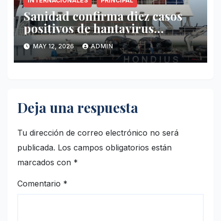
INTERNACIONALES
PRINCIPAL
Sanidad confirma diez casos
positivos de hantavirus
vinculados al crucero MV
MAY 12, 2026
ADMIN
Hondius
Deja una respuesta
Tu dirección de correo electrónico no será
publicada.
Los campos obligatorios están
marcados con
*
Comentario
*