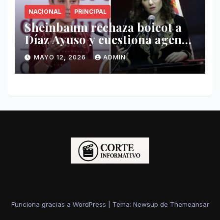
NACIONAL
PRINCIPAL
Sheinbaum rechaza boicot a
Díaz Ayuso y cuestiona agenda
de funcionaria española
MAYO 12, 2026
ADMIN
Funciona gracias a WordPress
|
Tema: Newsup de
Themeansar