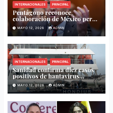
INTERNACIONALES
PRINCIPAL
Pentágono reconoce
colaboración de México pero
exige mayor operatividad
MAYO 12, 2026
ADMIN
antidrogas
INTERNACIONALES
PRINCIPAL
Sanidad confirma diez casos
positivos de hantavirus
vinculados al crucero MV
MAYO 12, 2026
ADMIN
Hondius