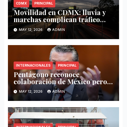
CDMX
PRINCIPAL
Movilidad en CDMX: lluvia y
marchas complican tráfico
este 12 de mayo
MAY 12, 2026
ADMIN
INTERNACIONALES
PRINCIPAL
Pentágono reconoce
colaboración de México pero
exige mayor operatividad
MAY 12, 2026
ADMIN
antidrogas