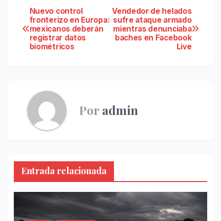
Navegación
Nuevo control
Vendedor de helados
fronterizo en Europa:
sufre ataque armado
mexicanos deberán
mientras denunciaba
de
registrar datos
baches en Facebook
biométricos
Live
entradas
Por
admin
Entrada relacionada