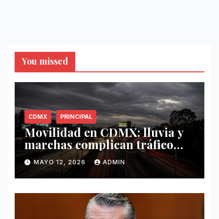
You missed
CDMX
PRINCIPAL
Movilidad en CDMX: lluvia y
marchas complican tráfico
este 12 de mayo
MAYO 12, 2026
ADMIN