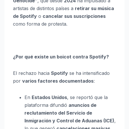
Genocide”
, que desde
2024
ha impulsado a
artistas de distintos países a
retirar su música
de Spotify
o
cancelar sus suscripciones
como forma de protesta.
¿Por qué existe un boicot contra Spotify?
El rechazo hacia
Spotify
se ha intensificado
por
varios factores documentados
:
En
Estados Unidos
, se reportó que la
plataforma difundió
anuncios de
reclutamiento del Servicio de
Inmigración y Control de Aduanas (ICE)
,
lo que generó
cancelaciones masivas