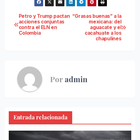
Navegación
Petro y Trump pactan
“Grasas buenas” a la
acciones conjuntas
mexicana: del
contra el ELN en
aguacate y el
de
Colombia
cacahuate a los
chapulines
entradas
Por
admin
Entrada relacionada