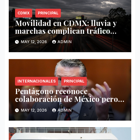
CDMX
PRINCIPAL
Movilidad en CDMX: lluvia y
marchas complican tráfico
este 12 de mayo
MAY 12, 2026
ADMIN
INTERNACIONALES
PRINCIPAL
Pentágono reconoce
colaboración de México pero
exige mayor operatividad
MAY 12, 2026
ADMIN
antidrogas