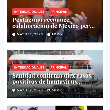
INTERNACIONALES
PRINCIPAL
Pentágono reconoce
colaboración de México pero
exige mayor operatividad
MAYO 12, 2026
ADMIN
antidrogas
INTERNACIONALES
PRINCIPAL
Sanidad confirma diez casos
positivos de hantavirus
vinculados al crucero MV
MAYO 12, 2026
ADMIN
Hondius