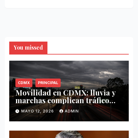
You missed
CDMX
PRINCIPAL
Movilidad en CDMX: lluvia y
marchas complican tráfico
este 12 de mayo
MAYO 12, 2026
ADMIN