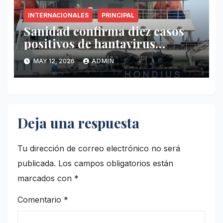
INTERNACIONALES
PRINCIPAL
Sanidad confirma diez casos
positivos de hantavirus
vinculados al crucero MV
MAY 12, 2026
ADMIN
Hondius
Deja una respuesta
Tu dirección de correo electrónico no será
publicada.
Los campos obligatorios están
marcados con
*
Comentario
*