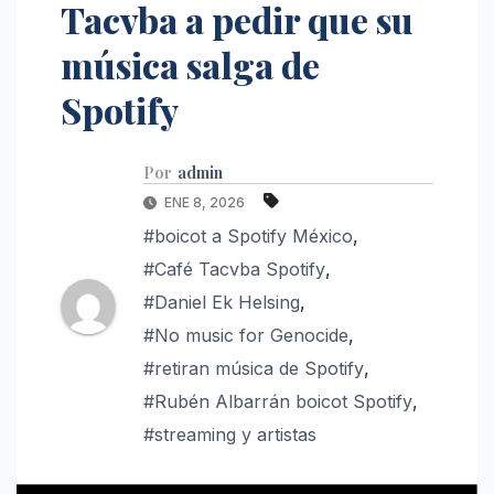
Tacvba a pedir que su
música salga de
Spotify
Por
admin
ENE 8, 2026
#boicot a Spotify México
,
#Café Tacvba Spotify
,
#Daniel Ek Helsing
,
#No music for Genocide
,
#retiran música de Spotify
,
#Rubén Albarrán boicot Spotify
,
#streaming y artistas