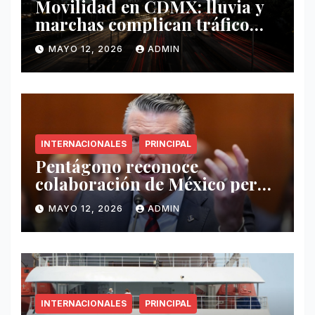
Movilidad en CDMX: lluvia y
marchas complican tráfico
este 12 de mayo
MAYO 12, 2026
ADMIN
INTERNACIONALES
PRINCIPAL
Pentágono reconoce
colaboración de México pero
exige mayor operatividad
MAYO 12, 2026
ADMIN
antidrogas
INTERNACIONALES
PRINCIPAL