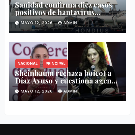
Sanidad confirma diez casos
positivos de hantavirus
vinculados al crucero MV
MAYO 12, 2026
ADMIN
Hondius
NACIONAL
PRINCIPAL
Sheinbaum rechaza boicot a
Díaz Ayuso y cuestiona agenda
de funcionaria española
MAYO 12, 2026
ADMIN