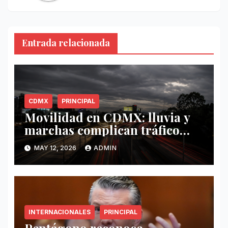
Entrada relacionada
CDMX
PRINCIPAL
Movilidad en CDMX: lluvia y
marchas complican tráfico
este 12 de mayo
MAY 12, 2026
ADMIN
INTERNACIONALES
PRINCIPAL