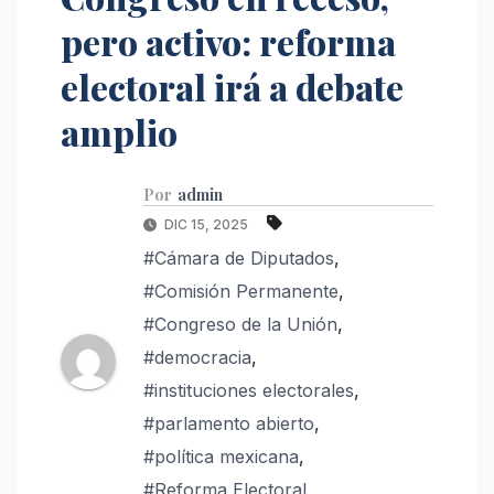
pero activo: reforma
electoral irá a debate
amplio
Por
admin
DIC 15, 2025
#Cámara de Diputados
,
#Comisión Permanente
,
#Congreso de la Unión
,
#democracia
,
#instituciones electorales
,
#parlamento abierto
,
#política mexicana
,
#Reforma Electoral
,