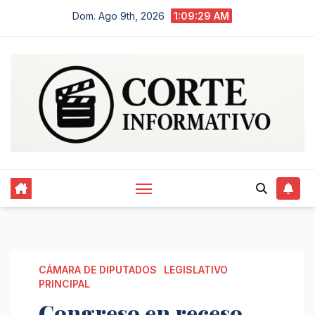
Saltar
Dom. Ago 9th, 2026
1:09:30 AM
al
contenido
CÁMARA DE DIPUTADOS
LEGISLATIVO
PRINCIPAL
Congreso en receso,