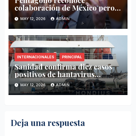
Pentágono reconoce
colaboración de México pero
exige mayor operatividad
MAY 12, 2026
ADMIN
antidrogas
INTERNACIONALES
PRINCIPAL
Sanidad confirma diez casos
positivos de hantavirus
vinculados al crucero MV
MAY 12, 2026
ADMIN
Hondius
Deja una respuesta