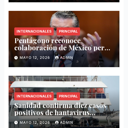
INTERNACIONALES
PRINCIPAL
Pentágono reconoce
colaboración de México pero
exige mayor operatividad
MAYO 12, 2026
ADMIN
antidrogas
INTERNACIONALES
PRINCIPAL
Sanidad confirma diez casos
positivos de hantavirus
vinculados al crucero MV
MAYO 12, 2026
ADMIN
Hondius