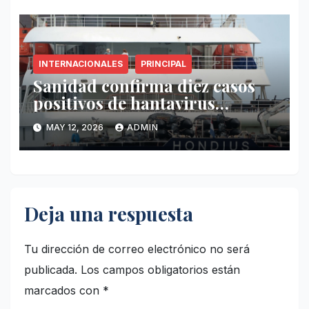
INTERNACIONALES
PRINCIPAL
Sanidad confirma diez casos
positivos de hantavirus
vinculados al crucero MV
MAY 12, 2026
ADMIN
Hondius
Deja una respuesta
Tu dirección de correo electrónico no será
publicada.
Los campos obligatorios están
marcados con
*