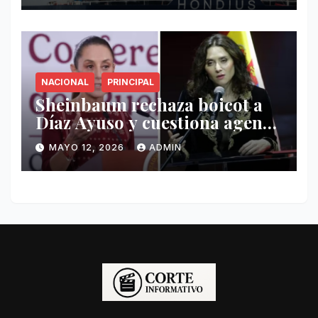
NACIONAL
PRINCIPAL
Sheinbaum rechaza boicot a
Díaz Ayuso y cuestiona agenda
de funcionaria española
MAYO 12, 2026
ADMIN