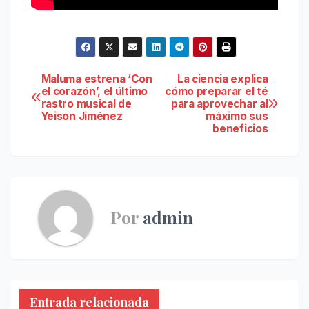
Navegación
Maluma estrena ‘Con
La ciencia explica
el corazón’, el último
cómo preparar el té
rastro musical de
para aprovechar al
de
Yeison Jiménez
máximo sus
beneficios
entradas
Por
admin
Entrada relacionada