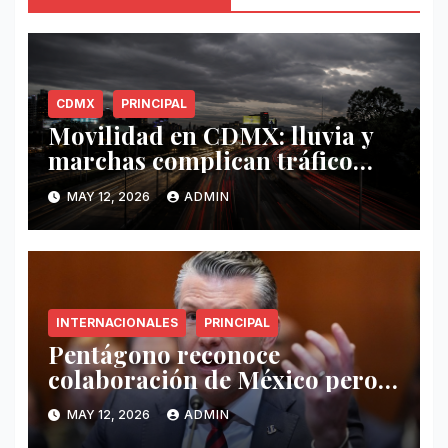
CDMX
PRINCIPAL
Movilidad en CDMX: lluvia y
marchas complican tráfico
este 12 de mayo
MAY 12, 2026
ADMIN
INTERNACIONALES
PRINCIPAL
Pentágono reconoce
colaboración de México pero
exige mayor operatividad
MAY 12, 2026
ADMIN
antidrogas