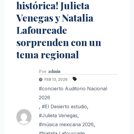
histórica! Julieta
Venegas y Natalia
Lafourcade
sorprenden con un
tema regional
Por
admin
FEB 13, 2026
#concierto Auditorio Nacional
2026
,
#El Desierto estudio
,
#Julieta Venegas
,
#música mexicana 2026
,
#Natalia Lafourcade
,