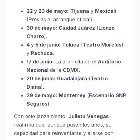
22 y 23 de mayo:
Tijuana
y
Mexicali
(Previas al arranque oficial).
30 de mayo:
Ciudad Juárez
(
Lienzo
Charro
).
4 y 5 de junio:
Toluca
(
Teatro Morelos
)
y
Pachuca
.
17 de junio:
La gran cita en el
Auditorio
Nacional
de la
CDMX
.
20 de junio:
Guadalajara
(
Teatro
Diana
).
29 de mayo:
Monterrey
(
Escenario GNP
Seguros
).
Con este lanzamiento,
Julieta Venegas
reafirma que, aunque pasen los años, su
capacidad para reinventarse y aliarse con