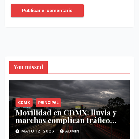
You missed
CDMX
PRINCIPAL
Movilidad en CDMX: lluvia y
marchas complican tráfico
este 12 de mayo
MAYO 12, 2026
ADMIN