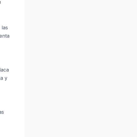
n
 las
enta
laca
da y
as