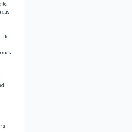
lta
argas
o de
iones
,
ad
ara