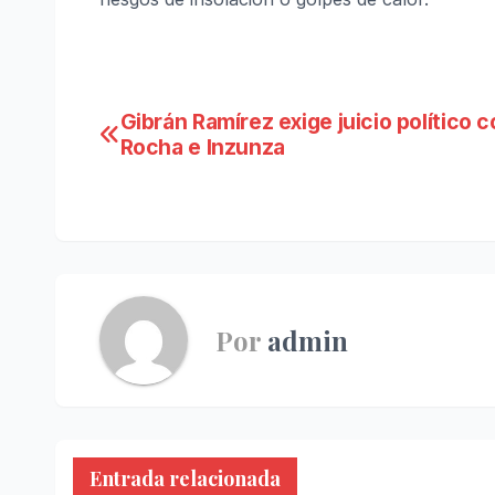
Navegación
Gibrán Ramírez exige juicio político c
Rocha e Inzunza
de
entradas
Por
admin
Entrada relacionada