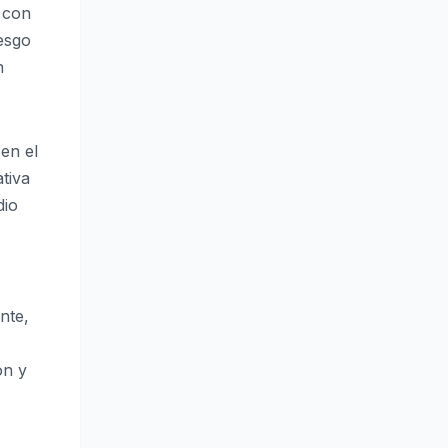
 con
esgo
n
 en el
tiva
dio
nte,
ón y