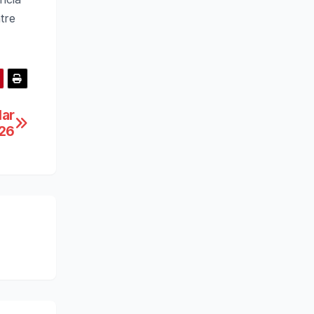
tre
lar
026