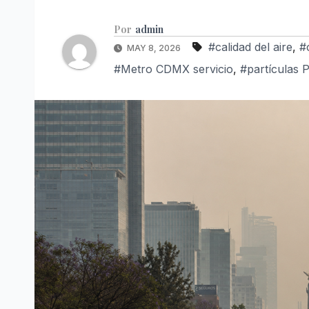
Por
admin
#calidad del aire
,
#
MAY 8, 2026
#Metro CDMX servicio
,
#partículas 