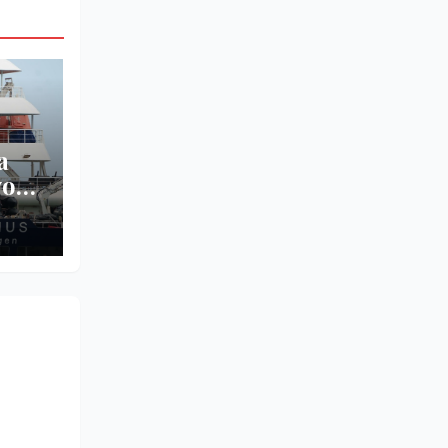
a
vos