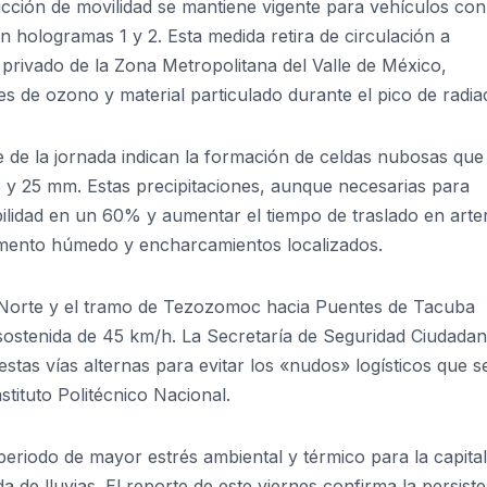
icción de movilidad se mantiene vigente para vehículos con
 hologramas 1 y 2. Esta medida retira de circulación a
rivado de la Zona Metropolitana del Valle de México,
 de ozono y material particulado durante el pico de radia
e de la jornada indican la formación de celdas nubosas que
 y 25 mm. Estas precipitaciones, aunque necesarias para
bilidad en un 60% y aumentar el tiempo de traslado en arte
vimento húmedo y encharcamientos localizados.
1 Norte y el tramo de Tezozomoc hacia Puentes de Tacuba
sostenida de 45 km/h. La Secretaría de Seguridad Ciudada
stas vías alternas para evitar los «nudos» logísticos que s
nstituto Politécnico Nacional.
eriodo de mayor estrés ambiental y térmico para la capital
a de lluvias. El reporte de este viernes confirma la persist