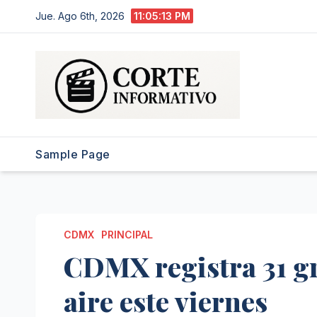
Saltar
Jue. Ago 6th, 2026
11:05:14 PM
al
contenido
Sample Page
CDMX
PRINCIPAL
CDMX registra 31 gr
aire este viernes