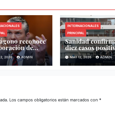
NACIONALES
INTERNACIONALES
PAL
PRINCIPAL
ágono reconoce
Sanidad confirm
boración de
diez casos positi
co pero exige
de hantavirus
2, 2026
ADMIN
MAY 12, 2026
ADMIN
r operatividad
vinculados al
drogas
crucero MV
Hondius
cada.
Los campos obligatorios están marcados con
*