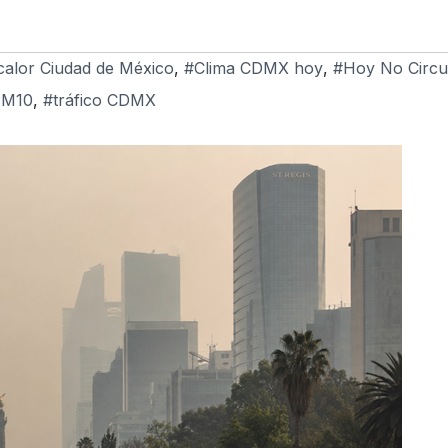
calor Ciudad de México
,
#Clima CDMX hoy
,
#Hoy No Circu
PM10
,
#tráfico CDMX