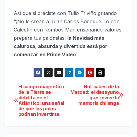
Así que si creciste con Tulio Triviño gritando
“¡No le crean a Juan Carlos Bodoque!” o con
Calcetín con Rombos Man enseñando valores,
prepara tus palomitas:
la Navidad más
calurosa, absurda y divertida está por
comenzar en Prime Video
.
Navegación
El campo magnético
Hot cakes de la
de la Tierra se
Merced: el desayuno
debilita en el
que revive la
de
Atlántico: una señal
memoria chilanga
de que los polos
entradas
podrían invertirse