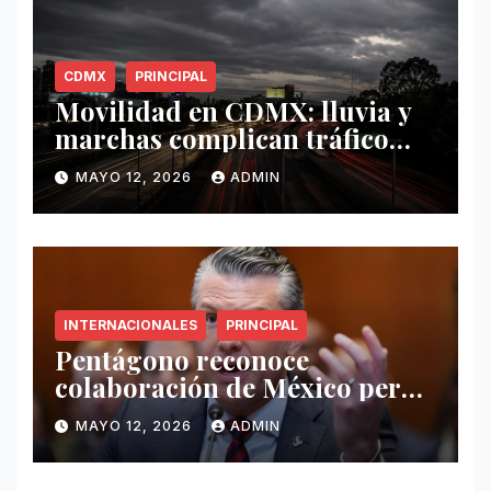
CDMX
PRINCIPAL
Movilidad en CDMX: lluvia y
marchas complican tráfico
este 12 de mayo
MAYO 12, 2026
ADMIN
INTERNACIONALES
PRINCIPAL
Pentágono reconoce
colaboración de México pero
exige mayor operatividad
MAYO 12, 2026
ADMIN
antidrogas