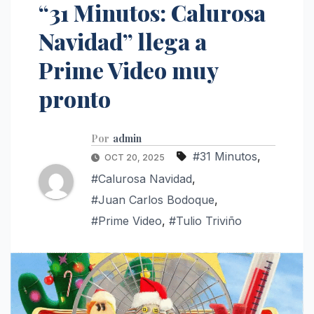
“31 Minutos: Calurosa
Navidad” llega a
Prime Video muy
pronto
Por
admin
#31 Minutos
,
OCT 20, 2025
#Calurosa Navidad
,
#Juan Carlos Bodoque
,
#Prime Video
,
#Tulio Triviño