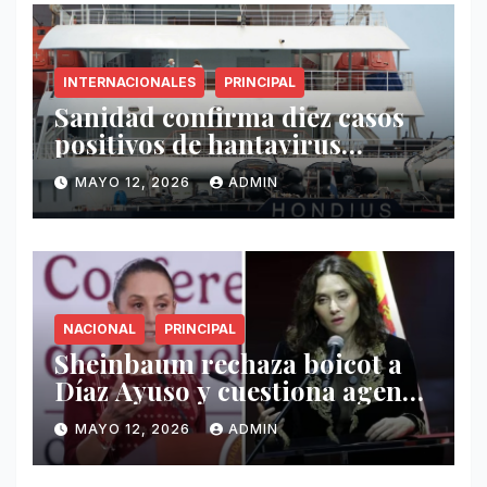
INTERNACIONALES
PRINCIPAL
Sanidad confirma diez casos
positivos de hantavirus
vinculados al crucero MV
MAYO 12, 2026
ADMIN
Hondius
NACIONAL
PRINCIPAL
Sheinbaum rechaza boicot a
Díaz Ayuso y cuestiona agenda
de funcionaria española
MAYO 12, 2026
ADMIN