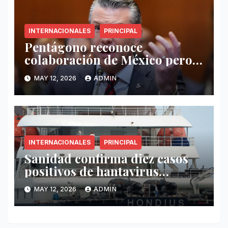
INTERNACIONALES
PRINCIPAL
Pentágono reconoce
colaboración de México pero
exige mayor operatividad
MAY 12, 2026
ADMIN
antidrogas
INTERNACIONALES
PRINCIPAL
Sanidad confirma diez casos
positivos de hantavirus
vinculados al crucero MV
MAY 12, 2026
ADMIN
Hondius