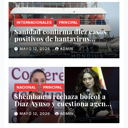
INTERNACIONALES
PRINCIPAL
Sanidad confirma diez casos
positivos de hantavirus
vinculados al crucero MV
MAYO 12, 2026
ADMIN
Hondius
NACIONAL
PRINCIPAL
Sheinbaum rechaza boicot a
Díaz Ayuso y cuestiona agenda
de funcionaria española
MAYO 12, 2026
ADMIN