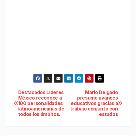
Navegación
Destacados Líderes
Mario Delgado
México reconoce a
presume avances
100 personalidades
educativos gracias a
de
latinoamericanas de
trabajo conjunto con
todos los ámbitos.
estados
entradas