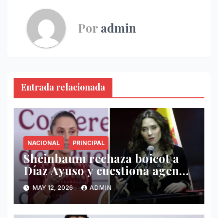
Por
admin
Entrada relacionada
NACIONAL
PRINCIPAL
Sheinbaum rechaza boicot a
Díaz Ayuso y cuestiona agenda
de funcionaria española
MAY 12, 2026
ADMIN