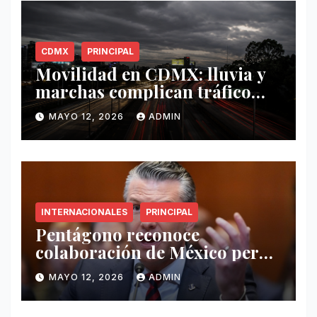
CDMX
PRINCIPAL
Movilidad en CDMX: lluvia y
marchas complican tráfico
este 12 de mayo
MAYO 12, 2026
ADMIN
INTERNACIONALES
PRINCIPAL
Pentágono reconoce
colaboración de México pero
exige mayor operatividad
MAYO 12, 2026
ADMIN
antidrogas