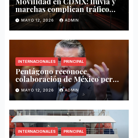
Movilidad en CDMX: lluvia y
marchas complican tráfico
este 12 de mayo
MAYO 12, 2026
ADMIN
INTERNACIONALES
PRINCIPAL
Pentágono reconoce
colaboración de México pero
exige mayor operatividad
MAYO 12, 2026
ADMIN
antidrogas
INTERNACIONALES
PRINCIPAL