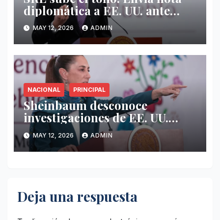
diplomática a EE. UU. ante
falta de sustento contra el
MAY 12, 2026
ADMIN
gobernador Rocha Moya
NACIONAL
PRINCIPAL
Sheinbaum desconoce
investigaciones de EE. UU.
contra políticos de oposición
MAY 12, 2026
ADMIN
mexicanos
Deja una respuesta