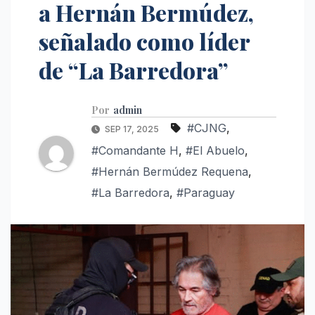
a Hernán Bermúdez,
señalado como líder
de “La Barredora”
Por
admin
#CJNG
,
SEP 17, 2025
#Comandante H
,
#El Abuelo
,
#Hernán Bermúdez Requena
,
#La Barredora
,
#Paraguay