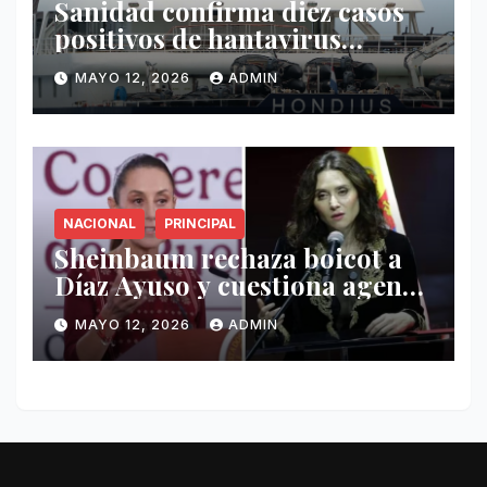
Sanidad confirma diez casos
positivos de hantavirus
vinculados al crucero MV
MAYO 12, 2026
ADMIN
Hondius
NACIONAL
PRINCIPAL
Sheinbaum rechaza boicot a
Díaz Ayuso y cuestiona agenda
de funcionaria española
MAYO 12, 2026
ADMIN