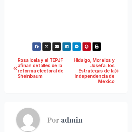
Navegación
Rosa Icela y el TEPJF
Hidalgo, Morelos y
afinan detalles de la
Josefa: los
reforma electoral de
Estrategas de la
de
Sheinbaum
Independencia de
México
entradas
Por
admin