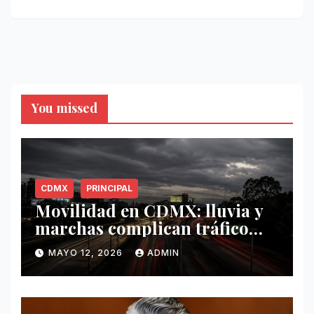
You missed
CDMX
PRINCIPAL
Movilidad en CDMX: lluvia y
marchas complican tráfico
este 12 de mayo
MAYO 12, 2026
ADMIN