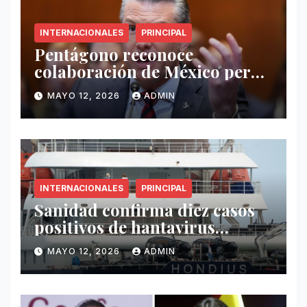
INTERNACIONALES
PRINCIPAL
Pentágono reconoce
colaboración de México pero
exige mayor operatividad
MAYO 12, 2026
ADMIN
antidrogas
INTERNACIONALES
PRINCIPAL
Sanidad confirma diez casos
positivos de hantavirus
vinculados al crucero MV
MAYO 12, 2026
ADMIN
Hondius