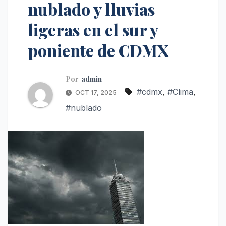
nublado y lluvias
ligeras en el sur y
poniente de CDMX
Por
admin
#cdmx
,
#Clima
,
OCT 17, 2025
#nublado