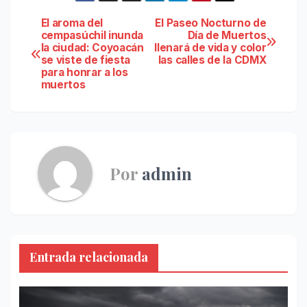
Navegación
El aroma del
El Paseo Nocturno de
cempasúchil inunda
Día de Muertos
la ciudad: Coyoacán
llenará de vida y color
de
se viste de fiesta
las calles de la CDMX
para honrar a los
entradas
muertos
Por
admin
Entrada relacionada