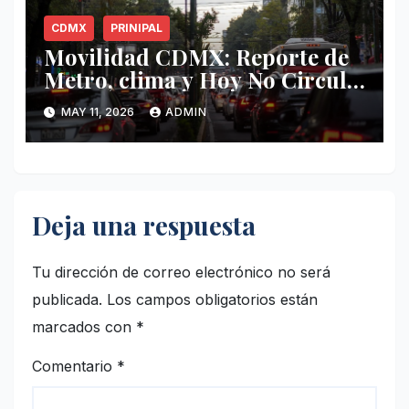
CDMX
PRINIPAL
Movilidad CDMX: Reporte de
Metro, clima y Hoy No Circula
este lunes
MAY 11, 2026
ADMIN
Deja una respuesta
Tu dirección de correo electrónico no será
publicada.
Los campos obligatorios están
marcados con
*
Comentario
*