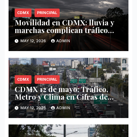
CDMX
PRINCIPAL
Movilidad en CDMX: lluvia y
marchas complican tráfico
este 12 de mayo
MAY 12, 2026
ADMIN
CDMX
PRINCIPAL
CDMX 12 de mayo: Tráfico,
Metro y Clima en Cifras de
Movilidad
MAY 12, 2026
ADMIN