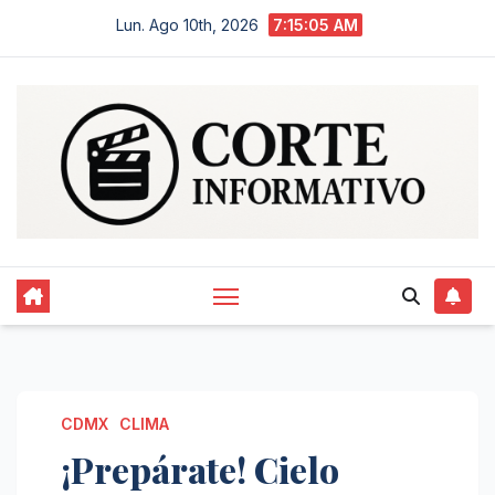
Saltar
Lun. Ago 10th, 2026
7:15:06 AM
al
contenido
CDMX
CLIMA
¡Prepárate! Cielo