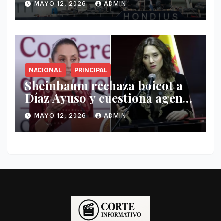
MAYO 12, 2026
ADMIN
Hondius
NACIONAL
PRINCIPAL
Sheinbaum rechaza boicot a
Díaz Ayuso y cuestiona agenda
de funcionaria española
MAYO 12, 2026
ADMIN