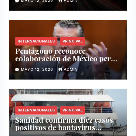
MAYO 12, 2026
ADMIN
INTERNACIONALES
PRINCIPAL
Pentágono reconoce
colaboración de México pero
exige mayor operatividad
MAYO 12, 2026
ADMIN
antidrogas
INTERNACIONALES
PRINCIPAL
Sanidad confirma diez casos
positivos de hantavirus
vinculados al crucero MV