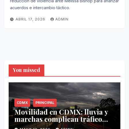
reducción de violencia ante Melissa Bishop para afianzar
acuerdos e intercambio táctico.
ABRIL 17, 2026
ADMIN
You missed
CDMX
PRINCIPAL
Movilidad en CDMX: lluvia y
marchas complican tráfico
este 12 de mayo