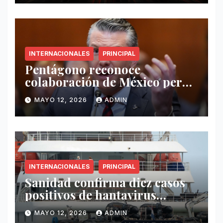
INTERNACIONALES
PRINCIPAL
Pentágono reconoce
colaboración de México pero
exige mayor operatividad
MAYO 12, 2026
ADMIN
antidrogas
INTERNACIONALES
PRINCIPAL
Sanidad confirma diez casos
positivos de hantavirus
vinculados al crucero MV
MAYO 12, 2026
ADMIN
Hondius