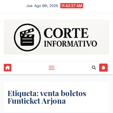
Saltar
Jue. Ago 6th, 2026
11:42:27 AM
al
contenido
Etiqueta:
venta boletos
Funticket Arjona