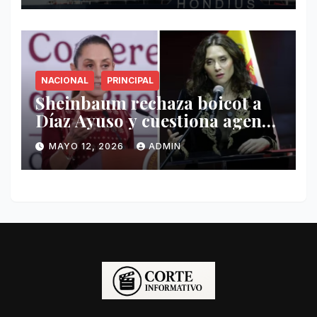
NACIONAL
PRINCIPAL
Sheinbaum rechaza boicot a
Díaz Ayuso y cuestiona agenda
de funcionaria española
MAYO 12, 2026
ADMIN