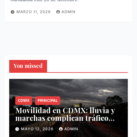
MARZO 11, 2026
ADMIN
You missed
CDMX
PRINCIPAL
Movilidad en CDMX: lluvia y
marchas complican tráfico
este 12 de mayo
MAYO 12, 2026
ADMIN