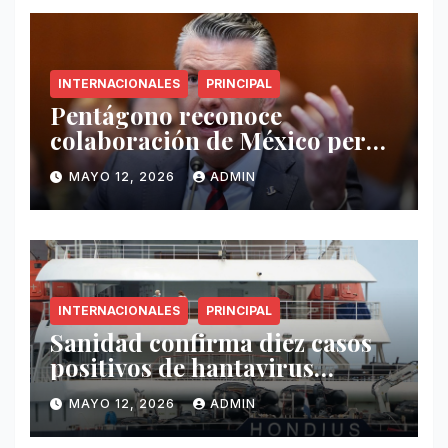
INTERNACIONALES
PRINCIPAL
Pentágono reconoce
colaboración de México pero
exige mayor operatividad
MAYO 12, 2026
ADMIN
antidrogas
INTERNACIONALES
PRINCIPAL
Sanidad confirma diez casos
positivos de hantavirus
vinculados al crucero MV
MAYO 12, 2026
ADMIN
Hondius