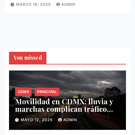
MARZO 18, 2026
ADMIN
You missed
CDMX
PRINCIPAL
Movilidad en CDMX: lluvia y
marchas complican tráfico
este 12 de mayo
MAYO 12, 2026
ADMIN