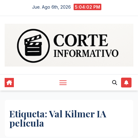
Saltar
Jue. Ago 6th, 2026
5:04:02 PM
al
contenido
Etiqueta:
Val Kilmer IA
película