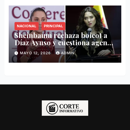
NACIONAL
PRINCIPAL
Sheinbaum rechaza boicot a
Díaz Ayuso y cuestiona agenda
de funcionaria española
MAYO 12, 2026
ADMIN