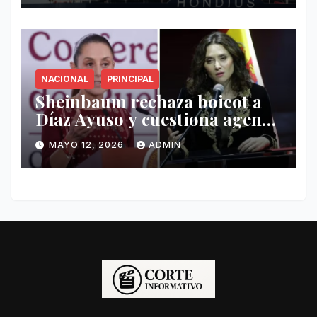
NACIONAL
PRINCIPAL
Sheinbaum rechaza boicot a
Díaz Ayuso y cuestiona agenda
de funcionaria española
MAYO 12, 2026
ADMIN