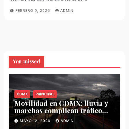
FEBRERO 9, 2026
ADMIN
You missed
CDMX
PRINCIPAL
Movilidad en CDMX: lluvia y
marchas complican tráfico
este 12 de mayo
MAYO 12, 2026
ADMIN