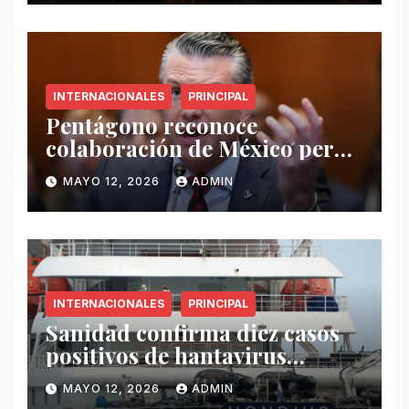
INTERNACIONALES
PRINCIPAL
Pentágono reconoce
colaboración de México pero
exige mayor operatividad
MAYO 12, 2026
ADMIN
antidrogas
INTERNACIONALES
PRINCIPAL
Sanidad confirma diez casos
positivos de hantavirus
vinculados al crucero MV
MAYO 12, 2026
ADMIN
Hondius