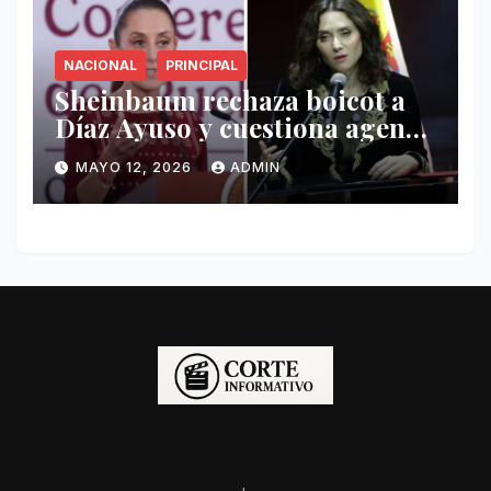
NACIONAL
PRINCIPAL
Sheinbaum rechaza boicot a
Díaz Ayuso y cuestiona agenda
de funcionaria española
MAYO 12, 2026
ADMIN