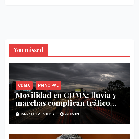
You missed
CDMX
PRINCIPAL
Movilidad en CDMX: lluvia y
marchas complican tráfico
este 12 de mayo
MAYO 12, 2026
ADMIN