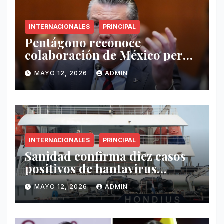
INTERNACIONALES
PRINCIPAL
Pentágono reconoce
colaboración de México pero
exige mayor operatividad
MAYO 12, 2026
ADMIN
antidrogas
INTERNACIONALES
PRINCIPAL
Sanidad confirma diez casos
positivos de hantavirus
vinculados al crucero MV
MAYO 12, 2026
ADMIN
Hondius