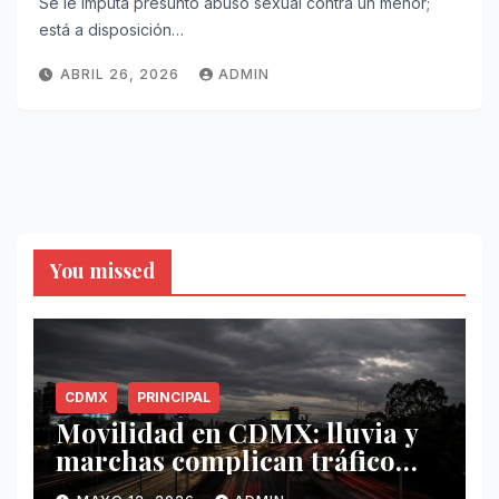
Se le imputa presunto abuso sexual contra un menor;
está a disposición…
ABRIL 26, 2026
ADMIN
You missed
CDMX
PRINCIPAL
Movilidad en CDMX: lluvia y
marchas complican tráfico
este 12 de mayo