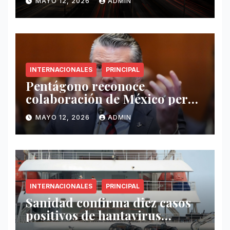
MAYO 12, 2026
ADMIN
INTERNACIONALES
PRINCIPAL
Pentágono reconoce
colaboración de México pero
exige mayor operatividad
MAYO 12, 2026
ADMIN
antidrogas
INTERNACIONALES
PRINCIPAL
Sanidad confirma diez casos
positivos de hantavirus
vinculados al crucero MV