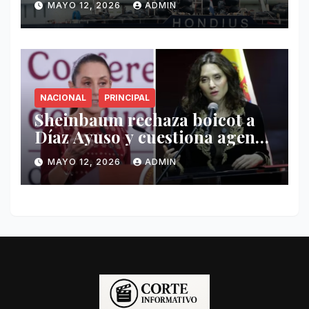
MAYO 12, 2026
ADMIN
Hondius
NACIONAL
PRINCIPAL
Sheinbaum rechaza boicot a
Díaz Ayuso y cuestiona agenda
de funcionaria española
MAYO 12, 2026
ADMIN