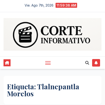
Saltar
Vie. Ago 7th, 2026
11:59:39 AM
al
contenido
Etiqueta:
Tlalnepantla
Morelos