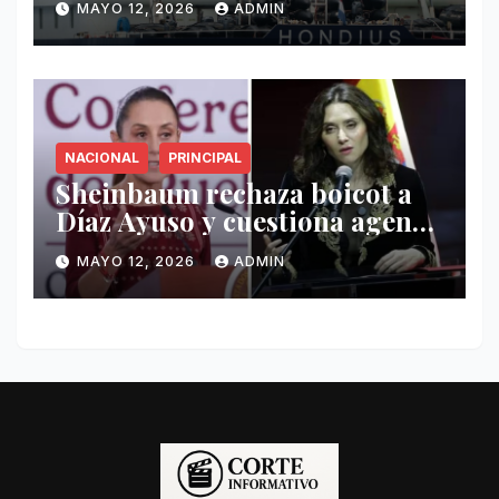
MAYO 12, 2026
ADMIN
Hondius
NACIONAL
PRINCIPAL
Sheinbaum rechaza boicot a
Díaz Ayuso y cuestiona agenda
de funcionaria española
MAYO 12, 2026
ADMIN