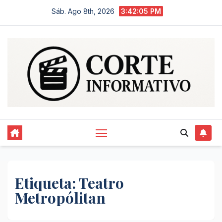
Saltar
Sáb. Ago 8th, 2026
3:42:06 PM
al
contenido
Etiqueta:
Teatro
Metropólitan