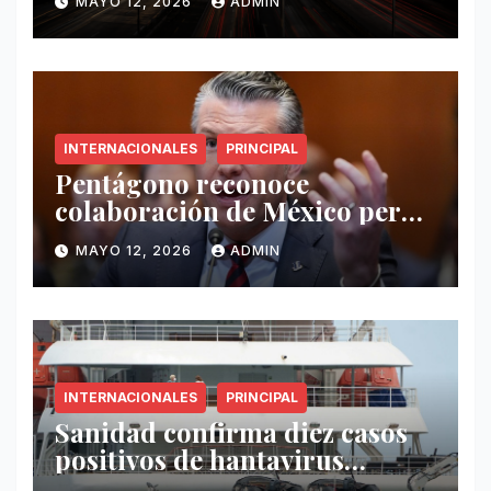
MAYO 12, 2026
ADMIN
INTERNACIONALES
PRINCIPAL
Pentágono reconoce
colaboración de México pero
exige mayor operatividad
MAYO 12, 2026
ADMIN
antidrogas
INTERNACIONALES
PRINCIPAL
Sanidad confirma diez casos
positivos de hantavirus
vinculados al crucero MV