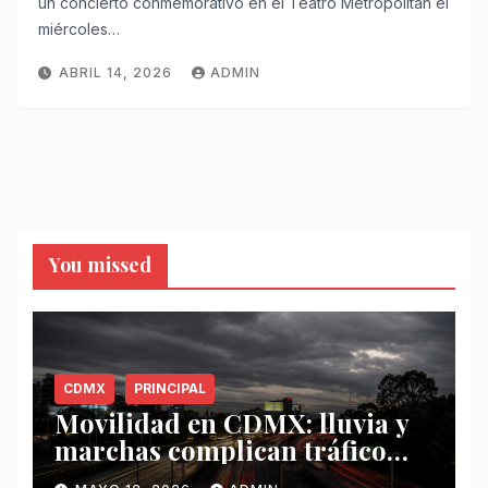
un concierto conmemorativo en el Teatro Metropólitan el
miércoles…
ABRIL 14, 2026
ADMIN
You missed
CDMX
PRINCIPAL
Movilidad en CDMX: lluvia y
marchas complican tráfico
este 12 de mayo