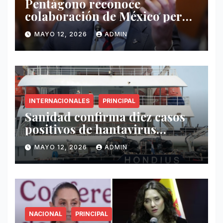
Pentágono reconoce
colaboración de México pero
exige mayor operatividad
MAYO 12, 2026
ADMIN
antidrogas
INTERNACIONALES
PRINCIPAL
Sanidad confirma diez casos
positivos de hantavirus
vinculados al crucero MV
MAYO 12, 2026
ADMIN
Hondius
NACIONAL
PRINCIPAL