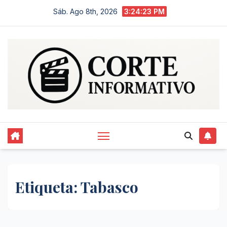
Saltar
Sáb. Ago 8th, 2026
3:24:24 PM
al
contenido
Etiqueta:
Tabasco