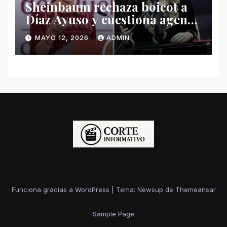
Sheinbaum rechaza boicot a
Díaz Ayuso y cuestiona agenda
de funcionaria española
MAYO 12, 2026
ADMIN
Funciona gracias a WordPress
|
Tema: Newsup de
Themeansar
Sample Page