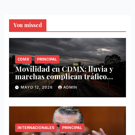
You missed
CDMX
PRINCIPAL
Movilidad en CDMX: lluvia y
marchas complican tráfico
este 12 de mayo
MAYO 12, 2026
ADMIN
INTERNACIONALES
PRINCIPAL