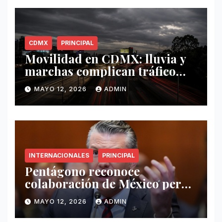
CDMX
PRINCIPAL
Movilidad en CDMX: lluvia y
marchas complican tráfico
este 12 de mayo
MAYO 12, 2026
ADMIN
INTERNACIONALES
PRINCIPAL
Pentágono reconoce
colaboración de México pero
exige mayor operatividad
MAYO 12, 2026
ADMIN
antidrogas