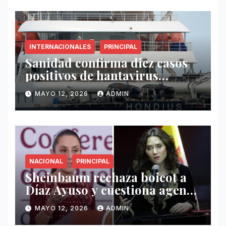
INTERNACIONALES
PRINCIPAL
Sanidad confirma diez casos
positivos de hantavirus
vinculados al crucero MV
MAYO 12, 2026
ADMIN
Hondius
NACIONAL
PRINCIPAL
Sheinbaum rechaza boicot a
Díaz Ayuso y cuestiona agenda
de funcionaria española
MAYO 12, 2026
ADMIN