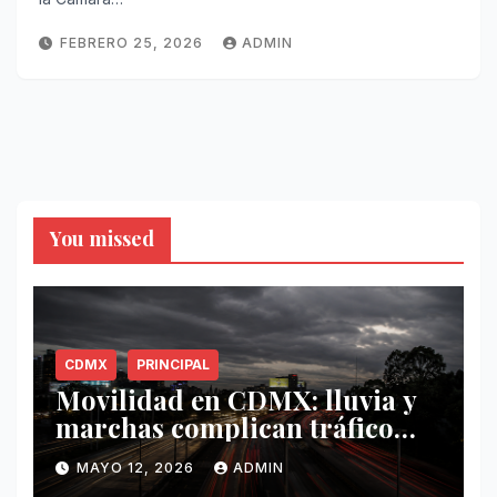
FEBRERO 25, 2026
ADMIN
You missed
CDMX
PRINCIPAL
Movilidad en CDMX: lluvia y
marchas complican tráfico
este 12 de mayo
MAYO 12, 2026
ADMIN