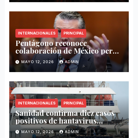
INTERNACIONALES
PRINCIPAL
Pentágono reconoce
colaboración de México pero
exige mayor operatividad
MAYO 12, 2026
ADMIN
antidrogas
INTERNACIONALES
PRINCIPAL
Sanidad confirma diez casos
positivos de hantavirus
vinculados al crucero MV
MAYO 12, 2026
ADMIN
Hondius