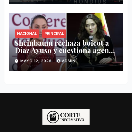
NACIONAL
PRINCIPAL
Sheinbaum rechaza boicot a
Díaz Ayuso y cuestiona agenda
de funcionaria española
MAYO 12, 2026
ADMIN