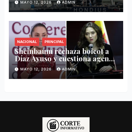
MAYO 12, 2026
ADMIN
Hondius
NACIONAL
PRINCIPAL
Sheinbaum rechaza boicot a
Díaz Ayuso y cuestiona agenda
de funcionaria española
MAYO 12, 2026
ADMIN