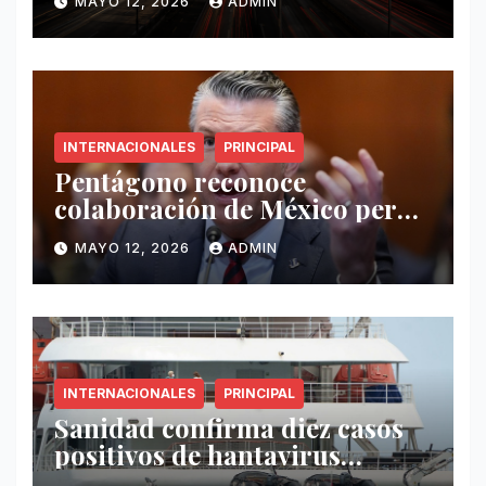
MAYO 12, 2026
ADMIN
INTERNACIONALES
PRINCIPAL
Pentágono reconoce
colaboración de México pero
exige mayor operatividad
MAYO 12, 2026
ADMIN
antidrogas
INTERNACIONALES
PRINCIPAL
Sanidad confirma diez casos
positivos de hantavirus
vinculados al crucero MV