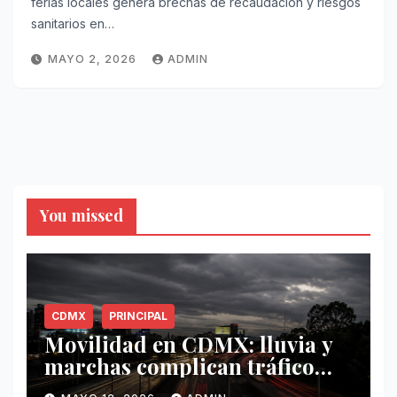
ferias locales genera brechas de recaudación y riesgos
sanitarios en…
MAYO 2, 2026
ADMIN
You missed
CDMX
PRINCIPAL
Movilidad en CDMX: lluvia y
marchas complican tráfico
este 12 de mayo