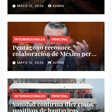
este 12 de mayo
MAYO 12, 2026
ADMIN
INTERNACIONALES
PRINCIPAL
Pentágono reconoce
colaboración de México pero
exige mayor operatividad
MAYO 12, 2026
ADMIN
antidrogas
INTERNACIONALES
PRINCIPAL
Sanidad confirma diez casos
positivos de hantavirus