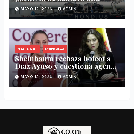
vinculados al crucero MV
MAYO 12, 2026
ADMIN
Hondius
NACIONAL
PRINCIPAL
Sheinbaum rechaza boicot a
Díaz Ayuso y cuestiona agenda
de funcionaria española
MAYO 12, 2026
ADMIN