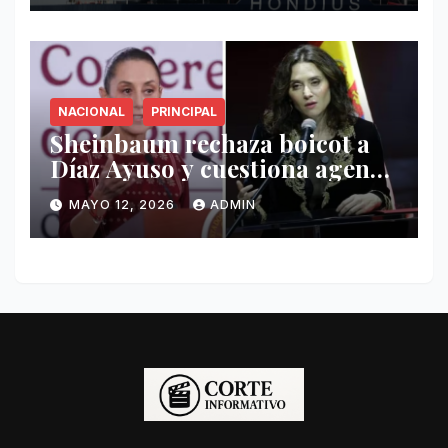
NACIONAL
PRINCIPAL
Sheinbaum rechaza boicot a
Díaz Ayuso y cuestiona agenda
de funcionaria española
MAYO 12, 2026
ADMIN