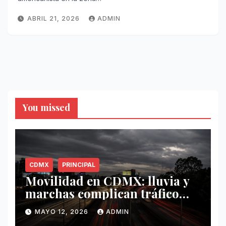
ABRIL 21, 2026
ADMIN
You missed
CDMX
PRINCIPAL
Movilidad en CDMX: lluvia y
marchas complican tráfico
este 12 de mayo
MAYO 12, 2026
ADMIN