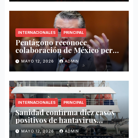
INTERNACIONALES
PRINCIPAL
Pentágono reconoce
colaboración de México pero
exige mayor operatividad
MAYO 12, 2026
ADMIN
antidrogas
INTERNACIONALES
PRINCIPAL
Sanidad confirma diez casos
positivos de hantavirus
vinculados al crucero MV
MAYO 12, 2026
ADMIN
Hondius