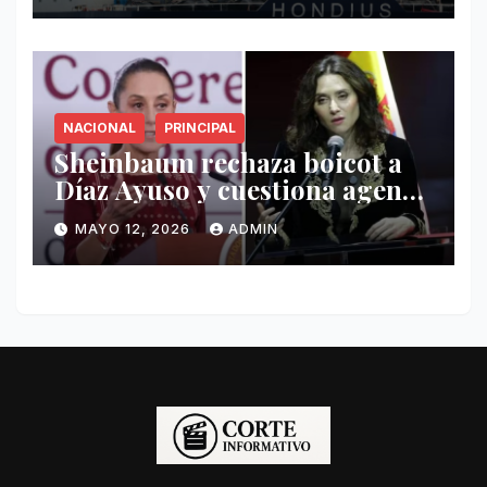
NACIONAL
PRINCIPAL
Sheinbaum rechaza boicot a
Díaz Ayuso y cuestiona agenda
de funcionaria española
MAYO 12, 2026
ADMIN