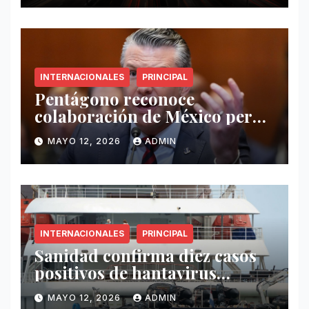
INTERNACIONALES
PRINCIPAL
Pentágono reconoce
colaboración de México pero
exige mayor operatividad
MAYO 12, 2026
ADMIN
antidrogas
INTERNACIONALES
PRINCIPAL
Sanidad confirma diez casos
positivos de hantavirus
vinculados al crucero MV
MAYO 12, 2026
ADMIN
Hondius