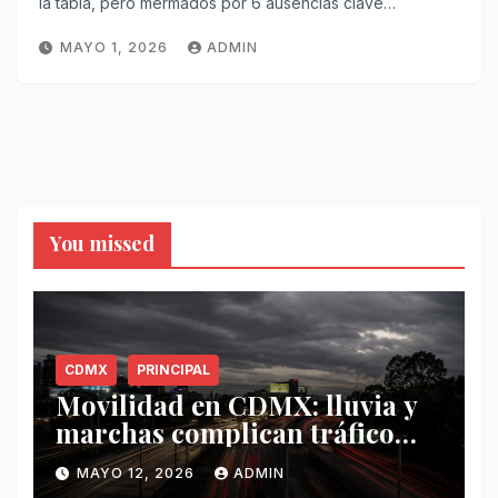
la tabla, pero mermados por 6 ausencias clave…
MAYO 1, 2026
ADMIN
You missed
CDMX
PRINCIPAL
Movilidad en CDMX: lluvia y
marchas complican tráfico
este 12 de mayo
MAYO 12, 2026
ADMIN