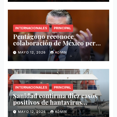
INTERNACIONALES
PRINCIPAL
Pentágono reconoce
colaboración de México pero
exige mayor operatividad
MAYO 12, 2026
ADMIN
antidrogas
INTERNACIONALES
PRINCIPAL
Sanidad confirma diez casos
positivos de hantavirus
vinculados al crucero MV
MAYO 12, 2026
ADMIN
Hondius