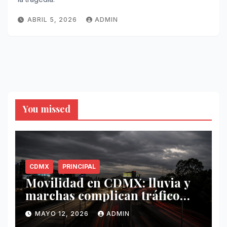
ABRIL 5, 2026
ADMIN
You missed
CDMX
PRINCIPAL
Movilidad en CDMX: lluvia y
marchas complican tráfico
este 12 de mayo
MAYO 12, 2026
ADMIN