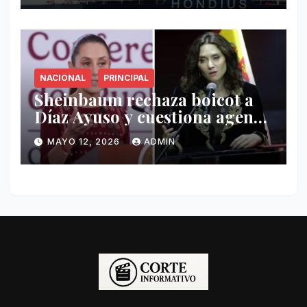
NACIONAL
PRINCIPAL
Sheinbaum rechaza boicot a
Díaz Ayuso y cuestiona agenda
de funcionaria española
MAYO 12, 2026
ADMIN