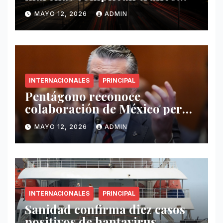
este 12 de mayo
MAYO 12, 2026
ADMIN
INTERNACIONALES
PRINCIPAL
Pentágono reconoce
colaboración de México pero
exige mayor operatividad
MAYO 12, 2026
ADMIN
antidrogas
INTERNACIONALES
PRINCIPAL
Sanidad confirma diez casos
positivos de hantavirus