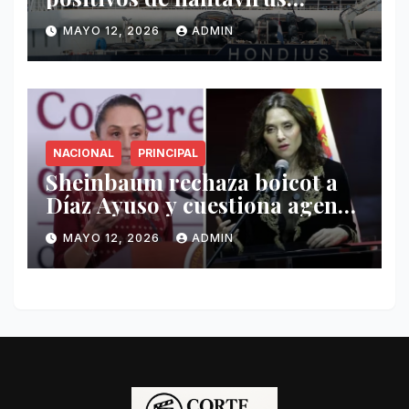
vinculados al crucero MV
MAYO 12, 2026
ADMIN
Hondius
NACIONAL
PRINCIPAL
Sheinbaum rechaza boicot a
Díaz Ayuso y cuestiona agenda
de funcionaria española
MAYO 12, 2026
ADMIN